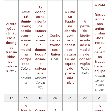
A
RAM
As
–
Uma
doenç
A Uma
Resist
Só
as na
Só
ência
Saúde
interfa
Saúde
A
Altera
aos
Doenç
ce
na
perda
ções
antimi
as não
Human
aborda
de
climáti
crobia
transm
os/
Conhe
gem
biodiv
cas e
-nos.
issívei
animai
cer as
aos
ersida
doenç
Porqu
s e
s
zoono
desast
de e a
as
e
medici
domés
ses!
res
medici
transm
devem
na
ticos /
Raiva
naturai
na de
itidas
os
compa
Animai
UTAD
s e nas
conser
por
trabal
rada
s
equipa
vação
vetore
har em
Catarin
selvag
s de
Pedro
s
INIAV
equipa
a
ens
prote
Melo
Andrea
Lavrad
Mónica
ção
Leite/
or
Cunha
civil
Carla
FCL
Nunes
17
18
19
20
21
22
23
A
A
ligaçã
Organi
A
import