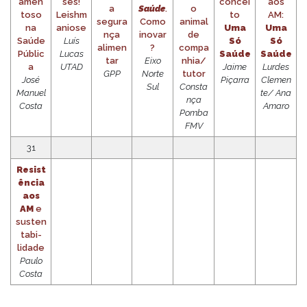
amen
ses!
concei
aos
a
Saúde
.
o
toso
Leishm
to
AM:
segura
Como
animal
na
aniose
Uma
Uma
nça
inovar
de
Saúde
Luís
Só
Só
alimen
?
compa
Públic
Lucas
Saúde
Saúde
tar
Eixo
nhia/
a
UTAD
Jaime
Lurdes
GPP
Norte
tutor
José
Piçarra
Clemen
Sul
Consta
Manuel
te/ Ana
nça
Costa
Amaro
Pomba
FMV
31
Resist
ência
aos
AM
e
susten
tabi-
lidade
Paulo
Costa
…