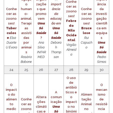
Conhe
o
zaçõe
import
ância
cer as
Conhe
human
s que
ância
Conhe
da
zoono
cer as
o-
promo
da
cer as
investi
ses!
zoono
animal.
vem
educaç
zoono
gação
Febre
ses!
Terapi
Uma
ão em
ses!
científi
do
Tuber
as
Só
Uma
Bruce
ca em
Nilo
culos
assisti
Saúde
Só
lose
equipa
Ocide
e
Elsa
das
?
Saúde
Rui
s
ntal
Duarte
por
Ana
Debora
Capuch
Uma
Virgílio
U Évora
animai
Silva
h
o
Só
Almeid
s
INFAR
Thomp
Saúde
a
Rosário
MED
son
Pedro
Bobone
Simas
24
25
26
27
28
29
30
O uso
de
O
O
antibió
impact
mecan
A
ticos e
o do
Alimen
ismo
Altera
comun
o
alimen
Conhe
tação
de
ções
icação
impact
to
cer as
Animal
resistê
climáti
Uma
o no
medic
zoono
no
ncia
cas e
Só
binómi