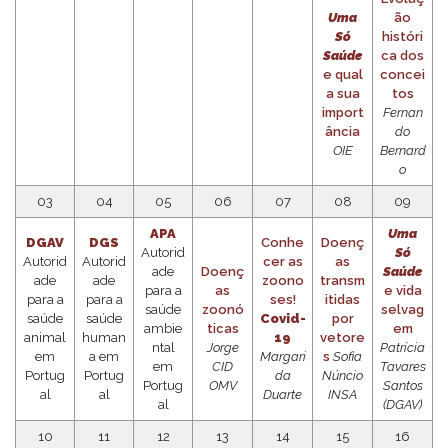
Uma
ão
Só
históri
Saúde
ca dos
e qual
concei
a sua
tos
import
Fernan
ância
do
OIE
Bernard
o
03
04
05
06
07
08
09
APA
Uma
DGAV
DGS
Conhe
Doenç
Autorid
Só
Autorid
Autorid
cer as
as
ade
Doenç
Saúde
ade
ade
zoono
transm
para a
as
e vida
para a
para a
ses!
itidas
saúde
zoonó
selvag
saúde
saúde
Covid-
por
ambie
ticas
em
animal
human
19
vetore
ntal
Jorge
Patrícia
em
a em
Margari
s
Sofia
em
CID
Tavares
Portug
Portug
da
Núncio
Portug
OMV
Santos
al
al
Duarte
INSA
al
(DGAV)
10
11
12
13
14
15
16