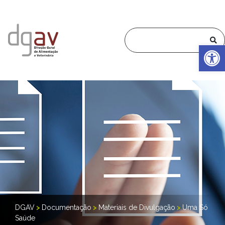
Op
DGAV
>
Documentação
>
Materiais de Divulgação
>
Uma Só
Saúde