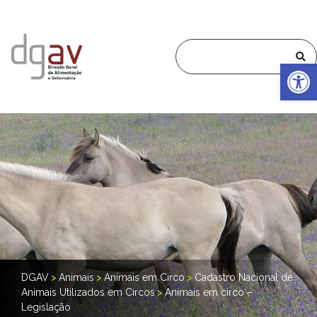
Op
DGAV
>
Animais
>
Animais em Circo
>
Cadastro Nacional de
Animais Utilizados em Circos
>
Animais em circo –
Legislação