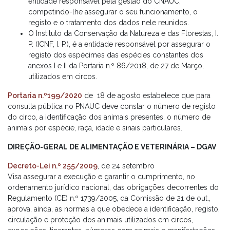
entidade responsável pela gestão do CNAUC,
competindo-lhe assegurar o seu funcionamento, o
registo e o tratamento dos dados nele reunidos.
O Instituto da Conservação da Natureza e das Florestas, I.
P. (ICNF, I. P.), é a entidade responsável por assegurar o
registo dos espécimes das espécies constantes dos
anexos I e II da Portaria n.º 86/2018, de 27 de Março,
utilizados em circos.
Portaria n.º199/2020
de 18 de agosto estabelece que para
consulta pública no PNAUC deve constar o número de registo
do circo, a identificação dos animais presentes, o número de
animais por espécie, raça, idade e sinais particulares.
DIREÇÃO-GERAL DE ALIMENTAÇÃO E VETERINÁRIA – DGAV
Decreto-Lei n.º 255/2009
, de 24 setembro
Visa assegurar a execução e garantir o cumprimento, no
ordenamento jurídico nacional, das obrigações decorrentes do
Regulamento (CE) n.º 1739/2005, da Comissão de 21 de out.,
aprova, ainda, as normas a que obedece a identificação, registo,
circulação e proteção dos animais utilizados em circos,