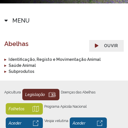
MENU
Abelhas
OUVIR
▸
Identificação, Registo e Movimentação Animal
▸
Saúde Animal
▸
Subprodutos
Apicultura
Doenças das Abelhas
Legislação
Programa Apícola Nacional
Folhetos
Vespa velutina
Aceder
Aceder