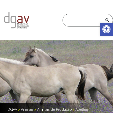
Op
DGAV
>
Animais
>
Animais de Produção
>
Abelhas