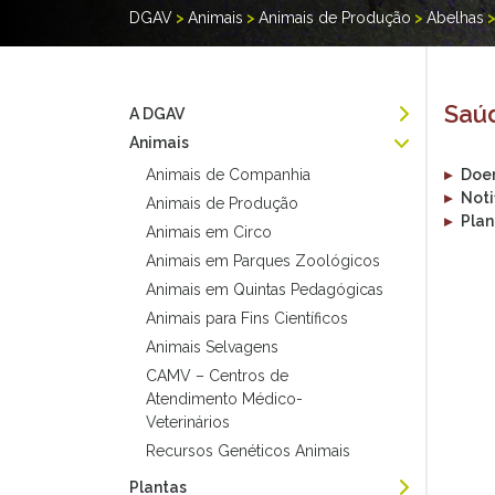
DGAV
>
Animais
>
Animais de Produção
>
Abelhas
Saú
A DGAV
Animais
Animais de Companhia
▸
Doen
▸
Noti
Animais de Produção
▸
Plan
Animais em Circo
Animais em Parques Zoológicos
Animais em Quintas Pedagógicas
Animais para Fins Científicos
Animais Selvagens
CAMV – Centros de
Atendimento Médico-
Veterinários
Recursos Genéticos Animais
Plantas