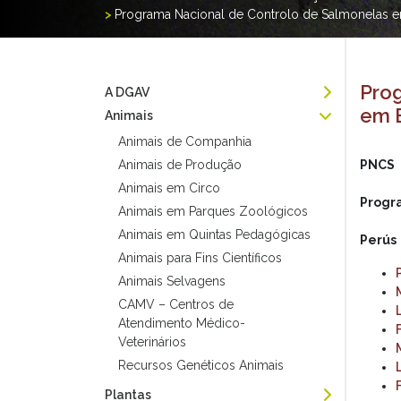
>
Programa Nacional de Controlo de Salmonelas 
Prog
A DGAV
em 
Animais
Animais de Companhia
Animais de Produção
PNCS
Animais em Circo
Progr
Animais em Parques Zoológicos
Animais em Quintas Pedagógicas
Perús
Animais para Fins Científicos
Animais Selvagens
CAMV – Centros de
Atendimento Médico-
Veterinários
Recursos Genéticos Animais
Plantas