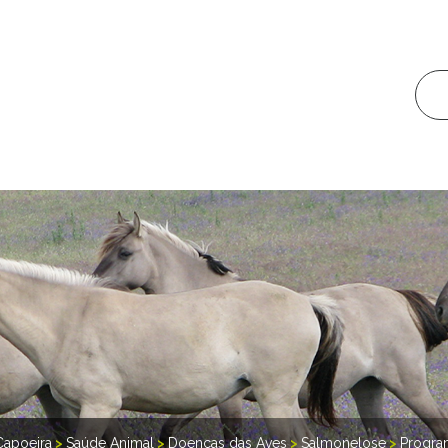
Capoeira
>
Saúde Animal
>
Doenças das Aves
>
Salmonelose
>
Progra