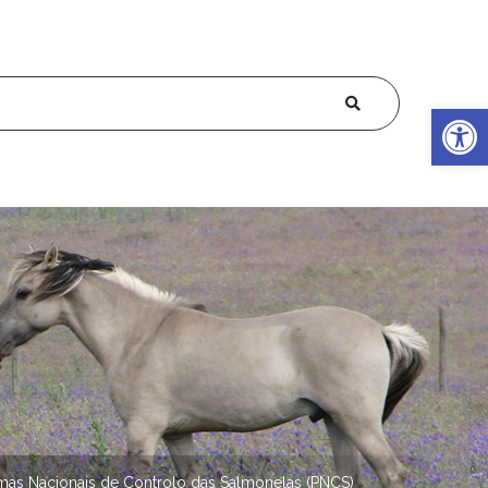
Op
mas Nacionais de Controlo das Salmonelas (PNCS)