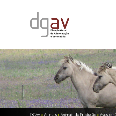
DGAV
>
Animais
>
Animais de Produção
>
Aves de 