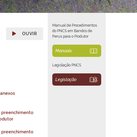
Manual de Procedimentos
do PNCS em Bandos de
OUVIR
Perus para o Produtor
Manuais
Legislação PNCS
Legislação
 anexos
e preenchimento
rodutor
e preenchimento