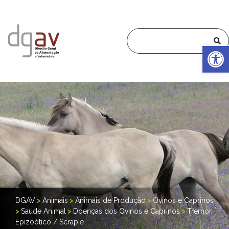
Op
DGAV
>
Animais
>
Animais de Produção
>
Ovinos e Caprinos
>
Saúde Animal
>
Doenças dos Ovinos e Caprinos
>
Tremor
Epizoótico / Scrapie