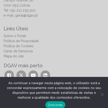
Campo Grande, 50
1700-093 Lisboa
Tel +351 213 239 500
e-mail:
geral@dgav.pt
Links Úteis
Sobre o Portal
Política de Privacidade
Política de Cookies
Canal de Denúncia
Mapa do site
DGAV mais perto
Ao continuar a navegar nesta página web, o utilizador está a
concordar expressamente com a colocação de cookies no seu
dispositivo que permitem medir estatísticas de visitas e
melhorar a qualidade dos conteúdos oferecidos.
© 2026 | Direção-Geral de Alimentação e Veterinária
Concordo