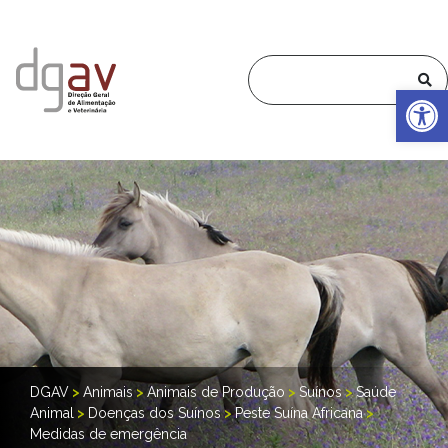
Op
DGAV
>
Animais
>
Animais de Produção
>
Suínos
>
Saúde
Animal
>
Doenças dos Suínos
>
Peste Suína Africana
>
Medidas de emergência