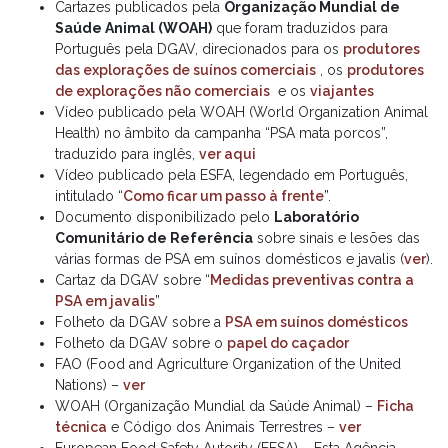
Cartazes publicados pela
Organização Mundial de
Saúde Animal (WOAH)
que foram traduzidos para
Português pela DGAV, direcionados para os
produtores
das explorações de suínos comerciais
, os
produtores
de explorações não comerciais
e os
viajantes
Vídeo publicado pela WOAH (World Organization Animal
Health) no âmbito da campanha “PSA mata porcos”,
traduzido para inglês,
ver aqui
Vídeo publicado pela ESFA, legendado em Português,
intitulado “
Como ficar um passo à frente
”.
Documento disponibilizado pelo
Laboratório
Comunitário de Referência
sobre sinais e lesões das
várias formas de PSA em suínos domésticos e javalis (
ver
).
Cartaz da DGAV sobre “
Medidas preventivas contra a
PSA em javalis
”
Folheto da DGAV sobre a
PSA em suínos domésticos
Folheto da DGAV sobre o
papel do caçador
FAO (Food and Agriculture Organization of the United
Nations) –
ver
WOAH (Organização Mundial da Saúde Animal) –
Ficha
técnica
e Código dos Animais Terrestres –
ver