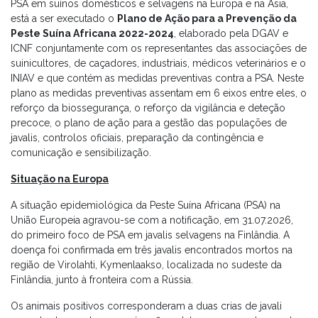
PSA em suínos domésticos e selvagens na Europa e na Ásia,
está a ser executado o
Plano de Ação para a Prevenção da
Peste Suína Africana 2022-2024
, elaborado pela DGAV e
ICNF conjuntamente com os representantes das associações de
suinicultores, de caçadores, industriais, médicos veterinários e o
INIAV e que contém as medidas preventivas contra a PSA. Neste
plano as medidas preventivas assentam em 6 eixos entre eles, o
reforço da biossegurança, o reforço da vigilância e deteção
precoce, o plano de ação para a gestão das populações de
javalis, controlos oficiais, preparação da contingência e
comunicação e sensibilização.
Situação na Europa
A situação epidemiológica da Peste Suína Africana (PSA) na
União Europeia agravou-se com a notificação, em 31.07.2026,
do primeiro foco de PSA em javalis selvagens na Finlândia. A
doença foi confirmada em três javalis encontrados mortos na
região de Virolahti, Kymenlaakso, localizada no sudeste da
Finlândia, junto à fronteira com a Rússia.
Os animais positivos corresponderam a duas crias de javali