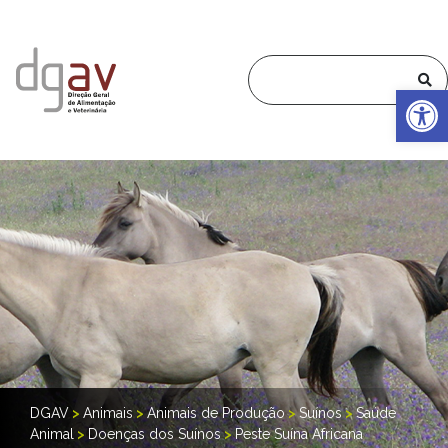
Op
DGAV
>
Animais
>
Animais de Produção
>
Suínos
>
Saúde
Animal
>
Doenças dos Suínos
>
Peste Suína Africana