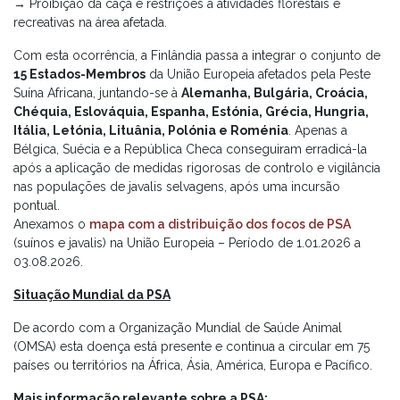
→ Proibição da caça e restrições a atividades florestais e
recreativas na área afetada.
Com esta ocorrência, a Finlândia passa a integrar o conjunto de
15 Estados-Membros
da União Europeia afetados pela Peste
Suína Africana, juntando-se à
Alemanha, Bulgária, Croácia,
Chéquia, Eslováquia, Espanha, Estónia, Grécia, Hungria,
Itália, Letónia, Lituânia, Polónia e Roménia
. Apenas a
Bélgica, Suécia e a República Checa conseguiram erradicá-la
após a aplicação de medidas rigorosas de controlo e vigilância
nas populações de javalis selvagens, após uma incursão
pontual.
Anexamos o
mapa com a distribuição dos focos de PSA
(suínos e javalis) na União Europeia – Período de 1.01.2026 a
03.08.2026.
Situação Mundial da PSA
De acordo com a Organização Mundial de Saúde Animal
(OMSA) esta doença está presente e continua a circular em 75
países ou territórios na África, Ásia, América, Europa e Pacífico.
Mais informação relevante sobre a PSA: