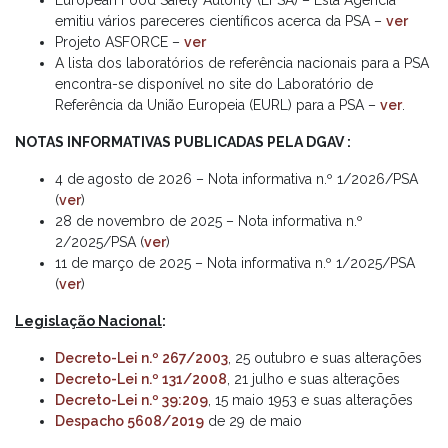
European Food Safety Autority (EFSA) – Esta Agência
emitiu vários pareceres científicos acerca da PSA –
ver
Projeto ASFORCE –
ver
A lista dos laboratórios de referência nacionais para a PSA
encontra-se disponível no site do Laboratório de
Referência da União Europeia (EURL) para a PSA –
ver
.
NOTAS INFORMATIVAS PUBLICADAS PELA DGAV :
4 de agosto de 2026 – Nota informativa n.º 1/2026/PSA
(
ver
)
28 de novembro de 2025 – Nota informativa n.º
2/2025/PSA (
ver
)
11 de março de 2025 – Nota informativa n.º 1/2025/PSA
(
ver
)
Legislação Nacional
:
Decreto-Lei n.º 267/2003
, 25 outubro e suas alterações
Decreto-Lei n.º 131/2008
, 21 julho e suas alterações
Decreto-Lei n.º 39:209
, 15 maio 1953 e suas alterações
Despacho 5608/2019
de 29 de maio