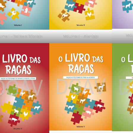
Volu
Volume II – Alentejo
ume I – Beiras e Ribatejo