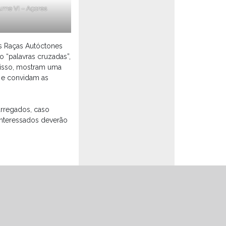
ume VI – Açores
as Raças Autóctones
 “palavras cruzadas”,
 disso, mostram uma
s e convidam as
arregados, caso
interessados deverão