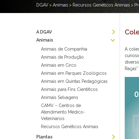
DGAV
>
Animais
>
Recursos Genéticos Animais
>
P
Cole
A DGAV
Animais
Animais de Companhia
A cole
curios
Animais de Produção
divers
Animais em Circo
Raças”
Animais em Parques Zoológicos
Animais em Quintas Pedagógicas
Animais para Fins Científicos
Animais Selvagens
CAMV – Centros de
Atendimento Médico-
Veterinários
Recursos Genéticos Animais
Plantas