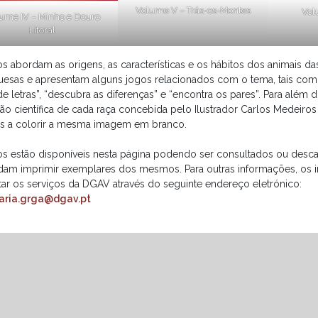
Volume V – Trás-os-Montes
Vol
ume IV – Minho e Douro
Litoral
ros abordam as origens, as características e os hábitos dos animais d
uesas e apresentam alguns jogos relacionados com o tema, tais como
e letras”, “descubra as diferenças” e “encontra os pares”. Para além
ção científica de cada raça concebida pelo Ilustrador Carlos Medeiro
as a colorir a mesma imagem em branco.
ros estão disponíveis nesta página podendo ser consultados ou desc
dam imprimir exemplares dos mesmos. Para outras informações, os 
tar os serviços da DGAV através do seguinte endereço eletrónico:
aria.grga@dgav.pt