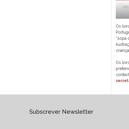
Vol
Os liv
Portug
“sopa d
ilustra
crianç
Os liv
preten
contac
secret
Subscrever Newsletter