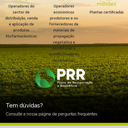
milhões
Operadores do
Operadores
sector de
económicos
Plantas certificadas
distribuição, venda
produtores e ou
e aplicação de
fornecedores de
produtos
materiais de
fitofarmacêuticos
propagação
vegetativa e
produtores e
acondicionadores
de sementes
Tem dúvidas?
Consulte a nossa página de perguntas frequentes.