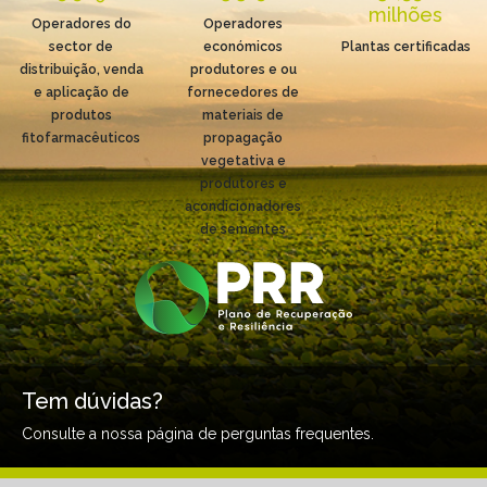
milhões
Operadores do
Operadores
sector de
económicos
Plantas certificadas
distribuição, venda
produtores e ou
e aplicação de
fornecedores de
produtos
materiais de
fitofarmacêuticos
propagação
vegetativa e
produtores e
acondicionadores
de sementes
Tem dúvidas?
Consulte a nossa página de perguntas frequentes.