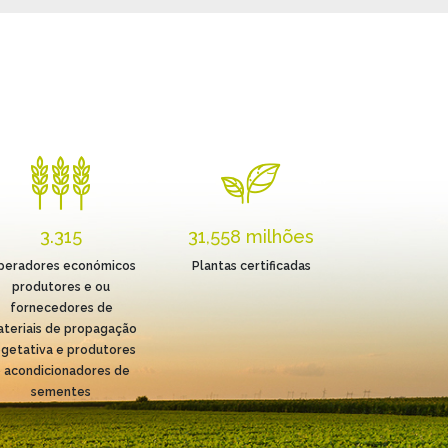
3.315
31,558 milhões
peradores económicos
Plantas certificadas
produtores e ou
fornecedores de
teriais de propagação
getativa e produtores
 acondicionadores de
sementes