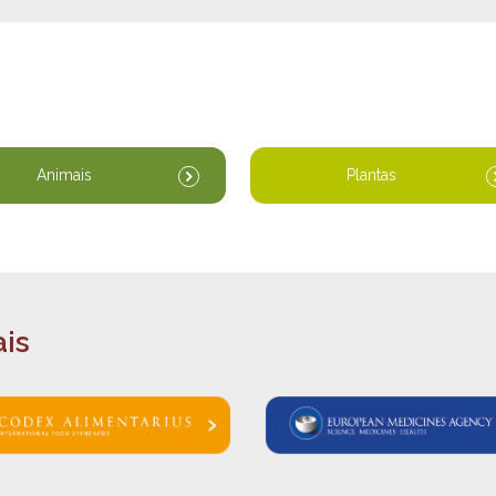
Animais
Plantas
ais