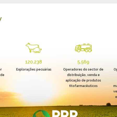
V
120.238
5.569
r
Explorações pecuárias
Operadores do sector de
O
 de
distribuição, venda e
aplicação de produtos
fitofarmacêuticos
ma
ve
e