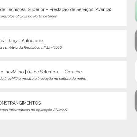
de Técnico(a) Superior – Prestação de Serviços (Avença)
ontrolos oficiais no Porto de Sines
l das Raças Autóctones
ssembleia da República n.º 213/2026
o InovMilho | 02 de Setembro – Coruche
o InovMilho mostra a Inovação na cultura do milho
CONSTRANGIMENTOS
lemas informáticos na aplicação ANIMAS