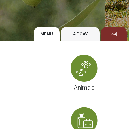
MENU
A DGAV
Animais