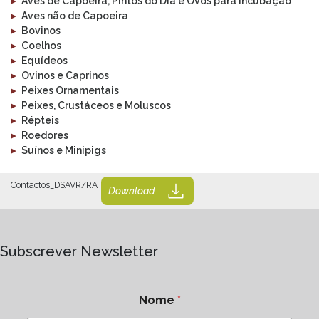
▸
Aves de Capoeira, Pintos do Dia e Ovos para Incubação
▸
Aves não de Capoeira
▸
Bovinos
▸
Coelhos
▸
Equídeos
▸
Ovinos e Caprinos
▸
Peixes Ornamentais
▸
Peixes, Crustáceos e Moluscos
▸
Répteis
▸
Roedores
▸
Suínos e Minipigs
Contactos_DSAVR/RA
Download
Subscrever Newsletter
Nome
*