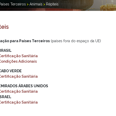
Países Terceiros
>
Animais
>
Répteis
eis
ação para Países Terceiros
(países fora do espaço da UE)
BRASIL
Certificação Sanitária
Condições Adicionais
CABO VERDE
Certificação Sanitária
EMIRADOS ÁRABES UNIDOS
Certificação Sanitária
ISRAEL
Certificação Sanitária