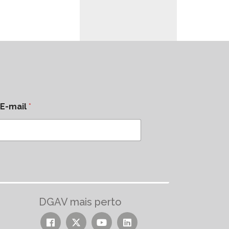
E-mail
*
DGAV mais perto