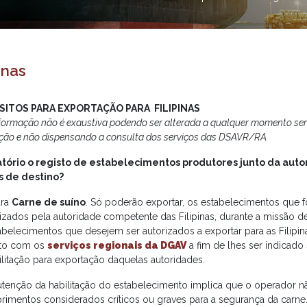
pinas
SITOS PARA EXPORTAÇÃO PARA FILIPINAS
nformação não é exaustiva podendo ser alterada a qualquer momento se
ação e não dispensando a consulta dos serviços das DSAVR/RA.
tório o registo de estabelecimentos produtores junto da au
s de destino?
ara
Carne de suíno
. Só poderão exportar, os estabelecimentos que 
rizados pela autoridade competente das Filipinas, durante a missão d
abelecimentos que desejem ser autorizados a exportar para as Filipi
to com os
serviços regionais da DGAV
a fim de lhes ser indicado s
ilitação para exportação daquelas autoridades.
tenção da habilitação do estabelecimento implica que o operador n
rimentos considerados críticos ou graves para a segurança da carne.