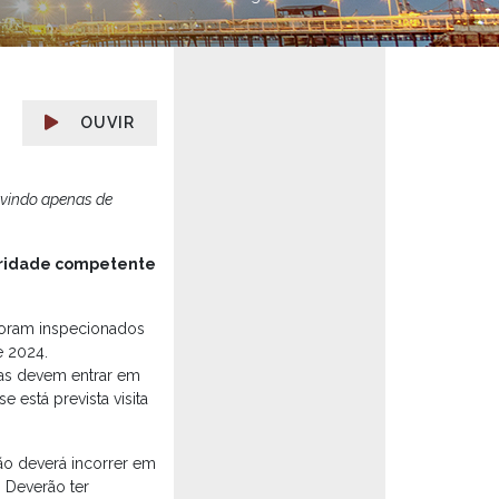
OUVIR
rvindo apenas de
toridade competente
foram inspecionados
e 2024.
nas devem entrar em
e está prevista visita
ão deverá incorrer em
 Deverão ter