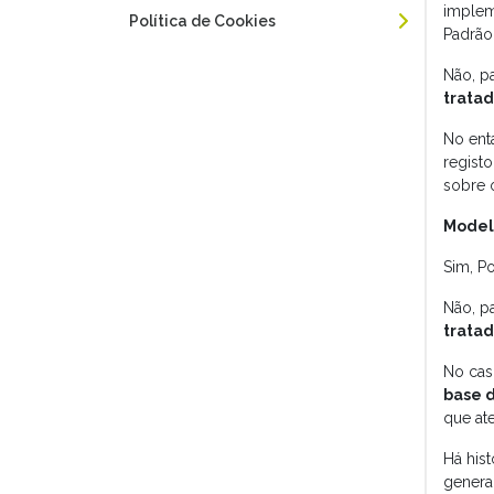
implem
Política de Cookies
Padrão
Não, p
trata
No ent
regist
sobre 
Modelo
Sim, P
Não, p
trata
No ca
base 
que at
Há his
general