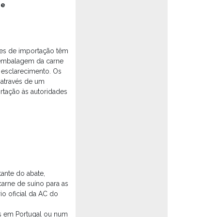
de
ões de importação têm
e embalagem da carne
 esclarecimento. Os
 através de um
ortação às autoridades
ante do abate,
arne de suíno para as
io oficial da AC do
os em Portugal ou num