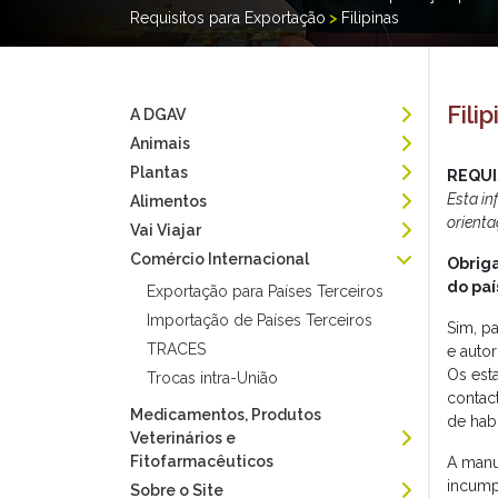
Requisitos para Exportação
>
Filipinas
Fili
A DGAV
Animais
Plantas
REQUI
Esta i
Alimentos
orient
Vai Viajar
Comércio Internacional
Obriga
do paí
Exportação para Países Terceiros
Importação de Países Terceiros
Sim, p
TRACES
e auto
Os est
Trocas intra-União
contac
Medicamentos, Produtos
de hab
Veterinários e
Fitofarmacêuticos
A manu
incump
Sobre o Site