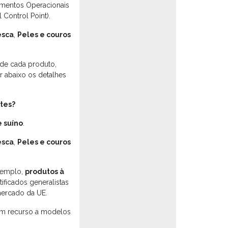
imentos Operacionais
 Control Point).
esca
,
Peles e couros
l de cada produto,
r abaixo os detalhes
ntes?
 suíno
.
esca
,
Peles e couros
xemplo,
produtos à
rtificados generalistas
ercado da UE.
m recurso a modelos