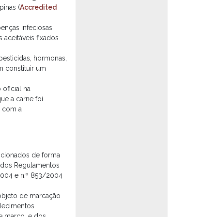
pinas (
Accredited
enças infeciosas
aceitáveis fixados
pesticidas, hormonas,
m constituir um
oficial na
e a carne foi
e com a
icionados de forma
s dos Regulamentos
2004 e n.º 853/2004
objeto de marcação
elecimentos
e março, e dos