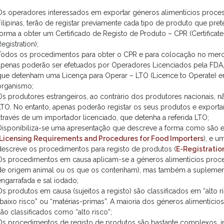
Os operadores interessados em exportar géneros alimentícios proce
Filipinas, terão de registar previamente cada tipo de produto que pre
forma a obter um Certificado de Registo de Produto – CPR (Certificate
egistration);
Todos os procedimentos para obter o CPR e para colocação no merca
apenas poderão ser efetuados por Operadores Licenciados pela FDA, 
que detenham uma Licença para Operar – LTO (Licence to Operate) e
organismo;
Os produtores estrangeiros, ao contrário dos produtores nacionais, 
LTO. No entanto, apenas poderão registar os seus produtos e exportar 
através de um importador licenciado, que detenha a referida LTO;
Disponibiliza-se uma apresentação que descreve a forma como são e
Licensing Requirements and Procedures for Food Importers
), e 
descreve os procedimentos para registo de produtos (
E-Registratio
Os procedimentos em causa aplicam-se a géneros alimentícios proce
de origem animal ou os que os contenham), mas também a suplement
engarrafada e sal iodado;
Os produtos em causa (sujeitos a registo) são classificados em “alto ri
“baixo risco” ou “matérias-primas”. A maioria dos géneros alimentício
são classificados como “alto risco”;
Os procedimentos de registo de produtos são bastante complexos, 