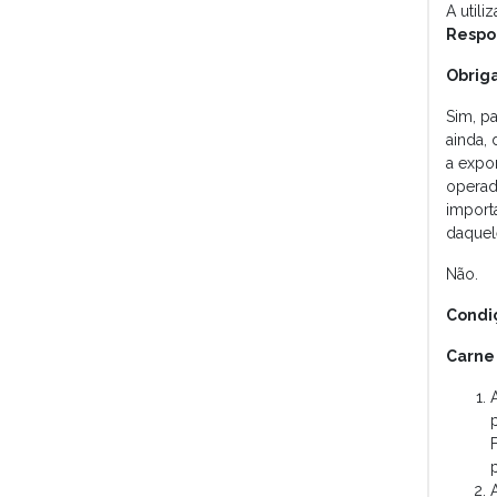
A util
Respo
Obriga
Sim, p
ainda,
a expo
operad
import
daquel
Não.
Condiç
Carne