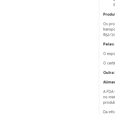
Produ
Os pro
transp
852/20
Peles 
O expo
O certi
Outra
Alime
A FDA 
no mer
produt
Da inf