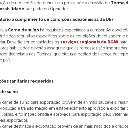
ização de um certificado generalista pressupõe a emissão de
Termo 
nsabilidade
por parte do Operador.
tório o cumprimento de condições adicionais às da UE?
ara a
Carne de suíno
há requisitos específicos a cumprir. As condiç
 definidos requisitos específicos sobre as condições de rotulagem 
rtar. Deverão ser contactados os
serviços regionais da DGAV
para
ores habilitados deverão assegurar que as remessas são importadas
ador licenciado nas Filipinas, que efetua o pedido de licença de imp
e país.
ões sanitárias requeridas
:
 de suíno
A carne de suíno para exportação provém de animais saudáveis, result
produção e transformação em estabelecimento aprovado a exportar c
Filipinas, e foi inspecionada e aprovada para exportação pelo veterinár
país exportador.
A carne destinada à exportação provém de animais nascidos e criad