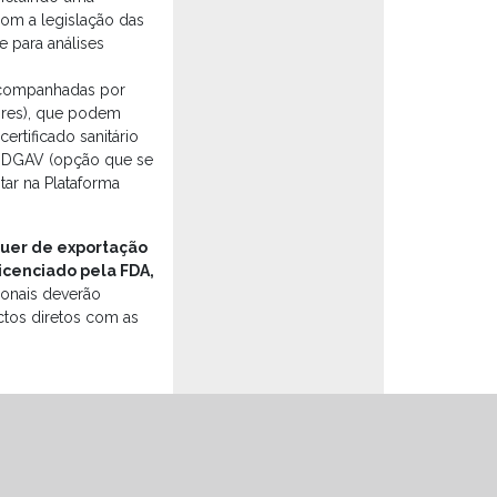
om a legislação das
e para análises
acompanhadas por
ores), que podem
ertificado sanitário
la DGAV (opção que se
tar na Plataforma
quer de exportação
icenciado pela FDA,
ionais deverão
tos diretos com as