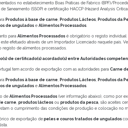
entados no estabelecimento Boas Práticas de Fabrico (BPF)/Proced
 de Saneamento (SSOP) e certificação HACCP (Hazard Analysis Critical
ara
Produtos à base de carne
,
Produtos Lácteos
,
Produtos da P
dos de ungulados
e
Alimentos Processados
.
anto para
Alimentos Processados
é obrigatório o registo individua
o este efetuado através de um Importador Licenciado naquele país. Ve
o registo de alimentos processados.
(s) de certificado(s) acordado(s) entre Autoridades compete
ortugal tem acordo de exportação com as autoridades para
Carne de
ara
Produtos à base de carne
,
Produtos Lácteos
,
Produtos da P
dos de ungulados
e
Alimentos Processados
.
so de
Alimentos Processados
(ver informação abaixo), como por e
de carne
,
produtos lácteos
ou
produtos da pesca
, são aceites ce
estam o cumprimento das condições de produção e colocação no m
tórico de exportação de
peles e couros tratados de ungulados
co
ista.