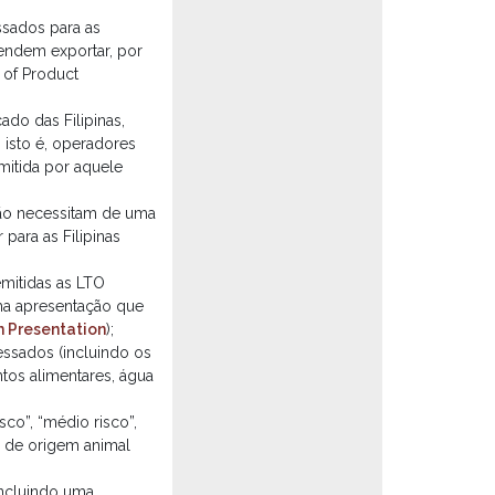
ssados para as
tendem exportar, por
 of Product
do das Filipinas,
isto é, operadores
mitida por aquele
não necessitam de uma
para as Filipinas
mitidas as LTO
uma apresentação que
n Presentation
);
ssados (incluindo os
os alimentares, água
sco”, “médio risco”,
s de origem animal
incluindo uma