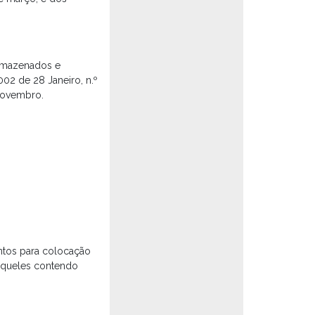
armazenados e
02 de 28 Janeiro, n.º
 Novembro.
entos para colocação
aqueles contendo