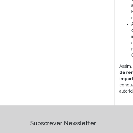
C
Assim,
de rem
impor
conduz
autorid
Subscrever Newsletter