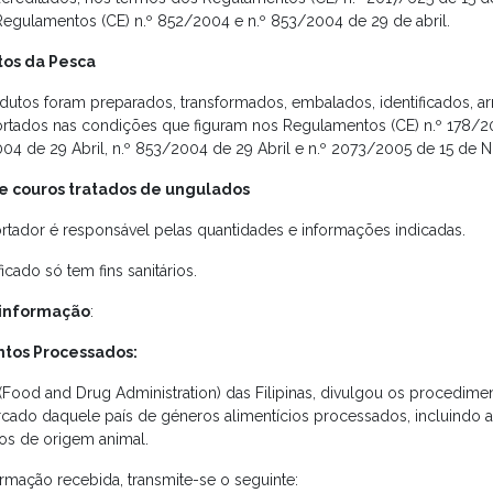
Regulamentos (CE) n.º 852/2004 e n.º 853/2004 de 29 de abril.
tos da Pesca
dutos foram preparados, transformados, embalados, identificados, 
ortados nas condições que figuram nos Regulamentos (CE) n.º 178/20
04 de 29 Abril, n.º 853/2004 de 29 Abril e n.º 2073/2005 de 15 de
e couros tratados de ungulados
rtador é responsável pelas quantidades e informações indicadas.
ficado só tem fins sanitários.
 informação
:
ntos Processados:
(Food and Drug Administration) das Filipinas, divulgou os procedim
cado daquele país de géneros alimentícios processados, incluindo 
os de origem animal.
ormação recebida, transmite-se o seguinte: