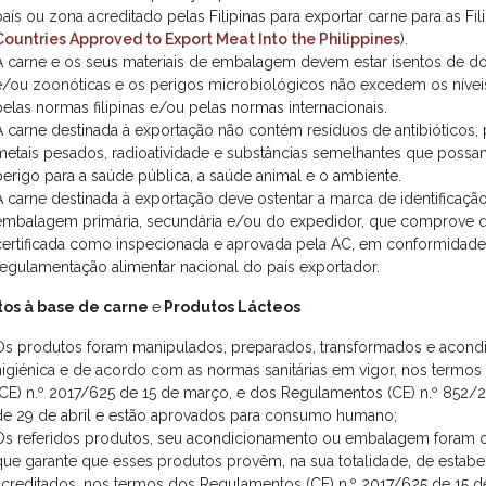
país ou zona acreditado pelas Filipinas para exportar carne para as Fili
Countries Approved to Export Meat Into the Philippines
).
A carne e os seus materiais de embalagem devem estar isentos de do
e/ou zoonóticas e os perigos microbiológicos não excedem os níveis 
pelas normas filipinas e/ou pelas normas internacionais.
A carne destinada à exportação não contém resíduos de antibióticos, 
metais pesados, radioatividade e substâncias semelhantes que possa
perigo para a saúde pública, a saúde animal e o ambiente.
A carne destinada à exportação deve ostentar a marca de identificação 
embalagem primária, secundária e/ou do expedidor, que comprove qu
certificada como inspecionada e aprovada pela AC, em conformidad
regulamentação alimentar nacional do país exportador.
tos à base de carne
e
Produtos Lácteos
Os produtos foram manipulados, preparados, transformados e acond
higiénica e de acordo com as normas sanitárias em vigor, nos termo
(CE) n.º 2017/625 de 15 de março, e dos Regulamentos (CE) n.º 852/
de 29 de abril e estão aprovados para consumo humano;
Os referidos produtos, seu acondicionamento ou embalagem foram 
que garante que esses produtos provêm, na sua totalidade, de estab
acreditados, nos termos dos Regulamentos (CE) n.º 2017/625 de 15 d