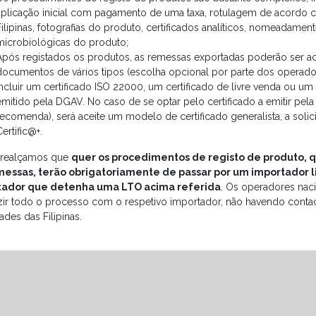
aplicação inicial com pagamento de uma taxa, rotulagem de acordo c
Filipinas, fotografias do produto, certificados analíticos, nomeadament
microbiológicas do produto;
Após registados os produtos, as remessas exportadas poderão ser 
documentos de vários tipos (escolha opcional por parte dos operad
incluir um certificado ISO 22000, um certificado de livre venda ou um c
emitido pela DGAV. No caso de se optar pelo certificado a emitir pe
recomenda), será aceite um modelo de certificado generalista, a solici
ertific@+.
 realçamos que
quer os procedimentos de registo de produto, 
essas, terão obrigatoriamente de passar por um importador l
tador que detenha uma LTO acima referida
. Os operadores nac
ir todo o processo com o respetivo importador, não havendo contac
ades das Filipinas.