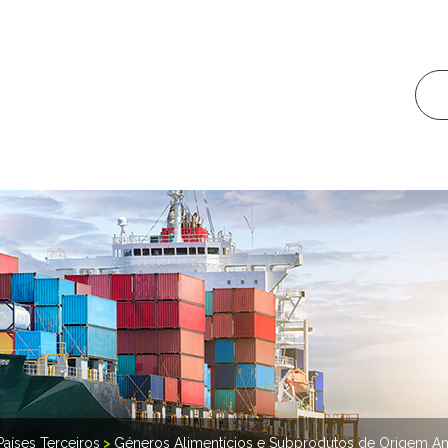
Países Terceiros
>
Géneros Alimentícios e Subprodutos de Origem An