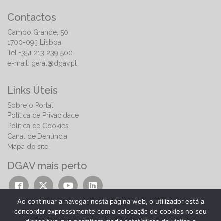
Contactos
Campo Grande, 50
1700-093 Lisboa
Tel +351 213 239 500
e-mail:
geral@dgav.pt
Links Úteis
Sobre o Portal
Política de Privacidade
Política de Cookies
Canal de Denúncia
Mapa do site
DGAV mais perto
Ao continuar a navegar nesta página web, o utilizador está a
concordar expressamente com a colocação de cookies no seu