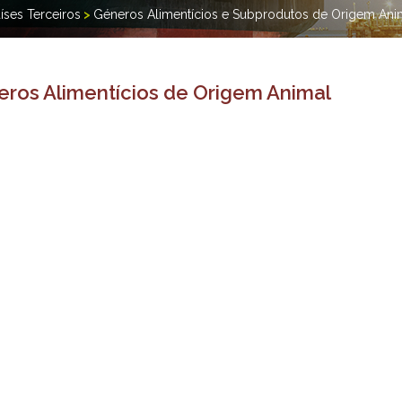
íses Terceiros
>
Géneros Alimentícios e Subprodutos de Origem Ani
ros Alimentícios de Origem Animal