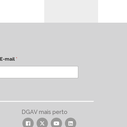
E-mail
*
DGAV mais perto