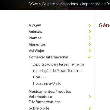
DGAV
>
Comércio Internacional
>
Importação de Pa
Géne
A DGAV
Animais
Plantas
Alimentos
Vai Viajar
Comércio Internacional
Exportação para Países Terceiros
Importação de Países Terceiros
TRACES
Trocas intra-União
Medicamentos, Produtos
Veterinários e
Fitofarmacêuticos
Sobre o Site