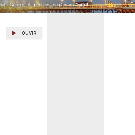
mal
>
Géneros Alimentícios de Origem Animal
OUVIR