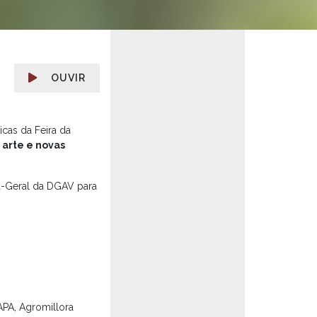
OUVIR
cas da Feira da
 arte e novas
ra-Geral da DGAV para
FAPA, Agromillora