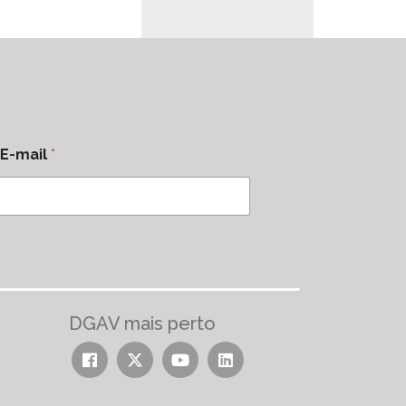
E-mail
*
DGAV mais perto