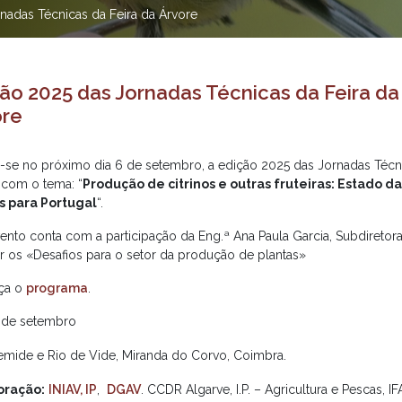
nadas Técnicas da Feira da Árvore
ão 2025 das Jornadas Técnicas da Feira da
ore
a-se no próximo dia 6 de setembro, a edição 2025 das Jornadas Técni
 com o tema: “
Produção de citrinos e outras fruteiras: Estado da
s para Portugal
“.
vento conta com a participação da Eng.ª Ana Paula Garcia, Subdireto
r os «Desafios para o setor da produção de plantas»
ça o
programa
.
de setembro
mide e Rio de Vide, Miranda do Corvo, Coimbra.
oração:
INIAV, IP
,
DGAV
. CCDR Algarve, I.P. – Agricultura e Pescas, I