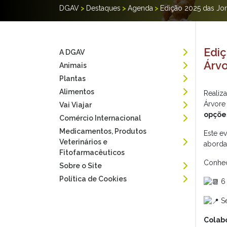
DGAV
>
Destaques
>
Agenda
>
Edição 2025 das Jor
Ediç
A DGAV
Árv
Animais
Plantas
Alimentos
Realiz
Árvore
Vai Viajar
opçõe
Comércio Internacional
Medicamentos, Produtos
Este e
Veterinários e
aborda
Fitofarmacêuticos
Conhe
Sobre o Site
Política de Cookies
6 
Se
Colab