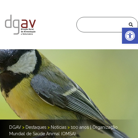
Op
DGAV
>
Destaques
>
Notícias
>
100 anos | Organização
Mundial de Saúde Animal (OMSA)