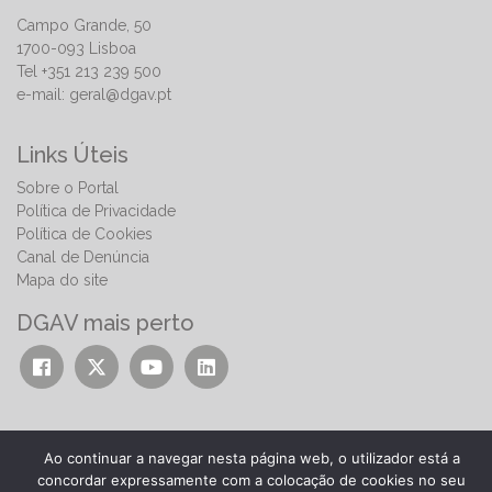
Campo Grande, 50
1700-093 Lisboa
Tel +351 213 239 500
e-mail:
geral@dgav.pt
Links Úteis
Sobre o Portal
Política de Privacidade
Política de Cookies
Canal de Denúncia
Mapa do site
DGAV mais perto
Ao continuar a navegar nesta página web, o utilizador está a
concordar expressamente com a colocação de cookies no seu
© 2026 | Direção-Geral de Alimentação e Veterinária