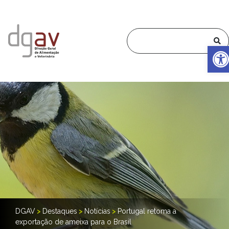
Op
DGAV
>
Destaques
>
Notícias
>
Portugal retoma a
exportação de ameixa para o Brasil