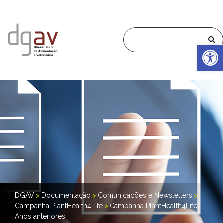
Op
DGAV
>
Documentação
>
Comunicações e Newsletters
>
Campanha PlantHealth4Life
>
Campanha PlantHealth4Life –
Anos anteriores