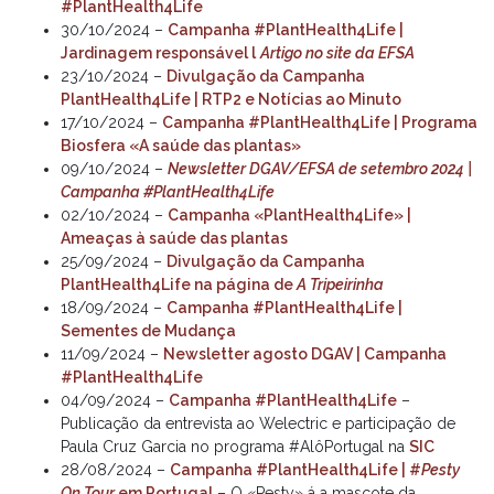
#PlantHealth4Life
30/10/2024 –
Campanha #PlantHealth4Life |
Jardinagem responsável l
Artigo no site da EFSA
23/10/2024 –
Divulgação da Campanha
PlantHealth4Life | RTP2 e Notícias ao Minuto
17/10/2024 –
Campanha #PlantHealth4Life | Programa
Biosfera «A saúde das plantas»
09/10/2024 –
Newsletter DGAV/EFSA de setembro 2024 |
Campanha #PlantHealth4Life
02/10/2024 –
Campanha «PlantHealth4Life» |
Ameaças à saúde das plantas
25/09/2024 –
Divulgação da Campanha
PlantHealth4Life na página de
A Tripeirinha
18/09/2024 –
Campanha #PlantHealth4Life |
Sementes de Mudança
11/09/2024 –
Newsletter agosto DGAV | Campanha
#PlantHealth4Life
04/09/2024 –
Campanha #PlantHealth4Life
–
Publicação da entrevista ao Welectric e participação de
Paula Cruz Garcia no programa #AlôPortugal na
SIC
28/08/2024 –
Campanha #PlantHealth4Life | #
Pesty
On Tour
em Portugal
– O «Pesty» á a mascote da