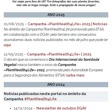
ANO 2025
01/08/2025 –
Campanha «PlantHealth4Life» 2025 | Notícias
No âmbito da Campanha PlantHealth4Life promovida pela EFSA,
em colaboração com a DGAV, pelo terceiro ano consecutivo,
assinalamos duas notícias publicadas no mês de julho que pode ler
aqui
.
12/05/2025 –
Campanha «PlantHealth4Life» | 2025
O dia em que se comemora o
Dia Internacional da Sanidade
Vegetal
marca também o início da
Campanha
«PlantHealth4Life» 2025
, promovida pela Autoridade Europeia
para a Segurança dos Alimentos (EFSA)
saiba mais
ANO 2024
Notícias publicadas neste portal no âmbito da
Campanha
#PlantHealth4Life
.
14/11/2024 –
Newsletter de outubro DGAV