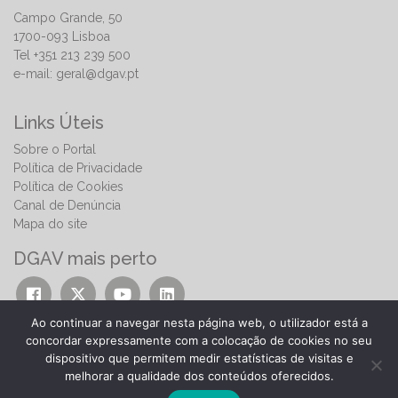
Campo Grande, 50
1700-093 Lisboa
Tel +351 213 239 500
e-mail:
geral@dgav.pt
Links Úteis
Sobre o Portal
Política de Privacidade
Política de Cookies
Canal de Denúncia
Mapa do site
DGAV mais perto
Ao continuar a navegar nesta página web, o utilizador está a
concordar expressamente com a colocação de cookies no seu
dispositivo que permitem medir estatísticas de visitas e
melhorar a qualidade dos conteúdos oferecidos.
© 2026 | Direção-Geral de Alimentação e Veterinária