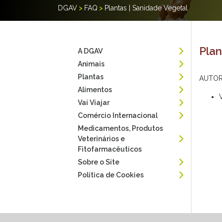
DGAV
>
FAQ
>
Plantas | Sanidade Vegetal
Plan
A DGAV
Animais
Plantas
AUTOR
Alimentos
Vai Viajar
Comércio Internacional
Medicamentos, Produtos
Veterinários e
Fitofarmacêuticos
Sobre o Site
Política de Cookies