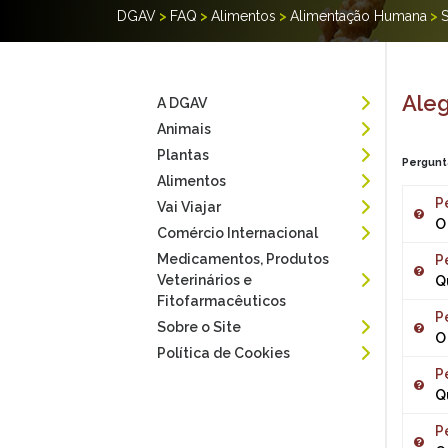
DGAV
>
FAQ
>
Alimentos
>
Alimentação Humana
>
Aleg
A DGAV
Animais
Plantas
Pergunt
Alimentos
P
Vai Viajar
O
Comércio Internacional
Medicamentos, Produtos
P
O R
Veterinários e
Q
qua
Fitofarmacêuticos
nut
P
Sobre o Site
As 
o s
O
192
Política de Cookies
P
Con
Q
rót
efe
P
Exi