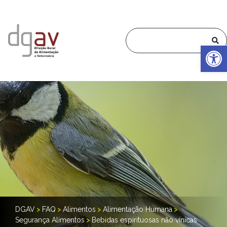
Op
DGAV
>
FAQ
>
Alimentos
>
Alimentação Humana
>
Segurança Alimentos
>
Bebidas espirituosas não vínicas