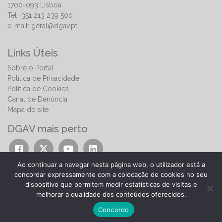
1700-093 Lisboa
Tel +351 213 239 500
e-mail:
geral@dgav.pt
Links Úteis
Sobre o Portal
Política de Privacidade
Política de Cookies
Canal de Denúncia
Mapa do site
DGAV mais perto
Ao continuar a navegar nesta página web, o utilizador está a
concordar expressamente com a colocação de cookies no seu
dispositivo que permitem medir estatísticas de visitas e
melhorar a qualidade dos conteúdos oferecidos.
© 2026 | Direção-Geral de Alimentação e Veterinária
Concordo