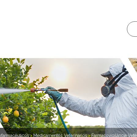
tofarmacêuticos
>
Medicamentos Veterinários
>
Farmacovigilância Veter