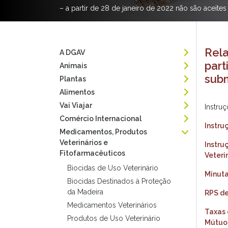
– a partir de 28 de janeiro de 2022 não são aceit
Rela
A DGAV
part
Animais
subm
Plantas
Alimentos
Vai Viajar
Instru
Comércio Internacional
Instru
Medicamentos, Produtos
Veterinários e
Instru
Fitofarmacêuticos
Veteri
Biocidas de Uso Veterinário
Minuta
Biocidas Destinados à Proteção
da Madeira
RPS de
Medicamentos Veterinários
Taxas 
Produtos de Uso Veterinário
Mútuo,