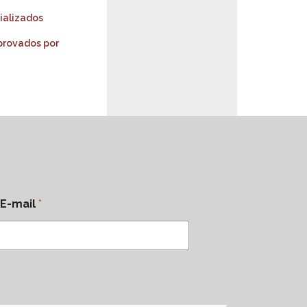
ializados
provados por
E-mail
*