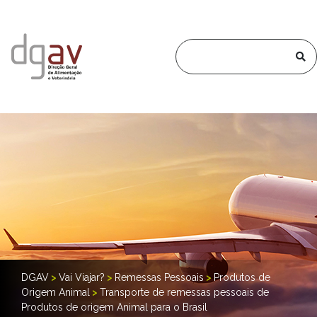
DGAV
>
Vai Viajar?
>
Remessas Pessoais
>
Produtos de
Origem Animal
>
Transporte de remessas pessoais de
Produtos de origem Animal para o Brasil