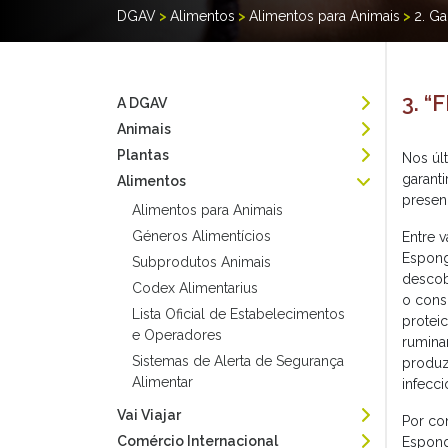
DGAV
>
Alimentos
>
Alimentos para Animais
>
2. Ga
3. “
A DGAV
Animais
Plantas
Nos úl
garanti
Alimentos
presen
Alimentos para Animais
Géneros Alimentícios
Entre v
Espong
Subprodutos Animais
descob
Codex Alimentarius
o cons
Lista Oficial de Estabelecimentos
protei
e Operadores
rumina
Sistemas de Alerta de Segurança
produz
Alimentar
infecci
Vai Viajar
Por co
Comércio Internacional
Espong