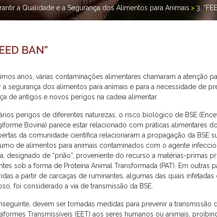
rantir a Qualidade e a Segurança dos Alimentos para Animais
>
3. “FE
FEED BAN”
timos anos, várias contaminações alimentares chamaram a atenção pa
r a segurança dos alimentos para animais e para a necessidade de pre
ça de antigos e novos perigos na cadeia alimentar.
ários perigos de diferentes naturezas, o risco biológico de BSE (Ence
iforme Bovina) parece estar relacionado com práticas alimentares do
ertas da comunidade científica relacionaram a propagação da BSE 
umo de alimentos para animais contaminados com o agente infeccio
ca, designado de “prião”, proveniente do recurso a matérias-primas p
ntes sob a forma de Proteína Animal Transformada (PAT). Em outras pa
idas a partir de carcaças de ruminantes, algumas das quais infetada
oso, foi considerado a via de transmissão da BSE.
nseguinte, devem ser tomadas medidas para prevenir a transmissão d
iformes Transmissíveis (EET) aos seres humanos ou animais, proibin