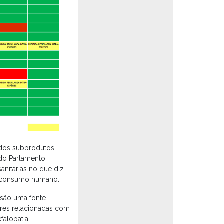
 dos subprodutos
o Parlamento
nitárias no que diz
o consumo humano.
 são uma fonte
iores relacionadas com
falopatia