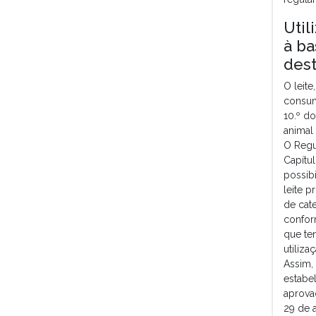
Util
à ba
des
O leite
consum
10.º d
animal
O Regu
Capítul
possib
leite p
de cat
confor
que te
utiliza
Assim,
estabel
aprova
29 de 