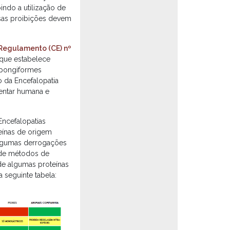
indo a utilização de
ssas proibições devem
Regulamento (CE) nº
que estabelece
espongiformes
o da Encefalopatia
mentar humana e
ncefalopatias
eínas de origem
 algumas derrogações
 de métodos de
 de algumas proteínas
 seguinte tabela: