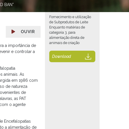
ED BAN”
Fornecimento e utilização
de Subprodutos de Leite
Enquanto matérias de
OUVIR
categoria 3, para
alimentação direta de
animais de criação
ra a importância de
venir e controlar a
Download
falopatia
s animais. As
surgida em 1986 com
so de natureza
rovenientes de
lavras, as PAT
s com o agente
e Encefalopatias
do a alimentação de