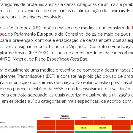
categorias de proteínas animais a certas categorias de animais e proib
 materiais prevenientes de ruminantes na alimentação dos animais. E
oporcionais aos riscos envolvidos.
a União Europeia (UE) impôs uma série de medidas que constam do
001
do Parlamento Europeu e do Conselho, de 22 de maio de 2001, 
 para a prevenção, controle e erradicação de certas encefalopatias 
ssíveis, designadamente: Planos de Vigilância, Controlo e Erradicaçã
iforme Bovina (EEB/BSE); retirada de certos produtos da cadeia ali
(MRE- Material de Risco Específico);
Feed Ban
.
an
é atualmente uma medida preventiva de combate a determinadas E
iformes Transmissíveis (EET) e consiste na proibição do uso de prot
 na alimentação dos animais de criação. No entanto, estão previstas
se no parecer científico da EFSA e no desenvolvimento e validação
e para controlo adequado, as quais autorizam atualmente a utilização
s em espécies e / ou categorias animais específicas, de acordo com a