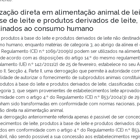
ização direta em alimentação animal de le
se de leite e produtos derivados de leite,
tinados ao consumo humano
, produtos à base do leite e produtos derivados de leite não destina
o humano, enquanto matérias de categoria 3, ao abrigo da alínea e) 
o Regulamento (CE) n.º 1069/2009(1) podem ser utilizados na alimen
 de acordo com as disposições do artigo 14.º do mesmo regulament
lamento (UE) n.º 142/2011(2) de 25 de fevereiro, estabelece no seu 
o II, Secção 4, Parte II, uma derrogação que permite à autoridade co
ilidade de autorizar o fornecimento de subprodutos animais constitu
rodutos à base do leite e produtos derivados de leite, classificadas 
egoria 3, que sejam provenientes de estabelecimentos leite aprovad
midade com o artigo 4.º do Regulamento (CE) n.º 853/2004(3) de 29 d
nham sido transformadas em conformidade com normas nacionais, p
ção direta na alimentação animal.
 a derrogação anteriormente referida apenas é passível de ser conced
ecimentos de leite, produtos à base de leite e produtos derivados do
dos em conformidade com o artigo 4.º do Regulamento (CE) n.º 853
abril, não sendo possível a sua concessão aos estabelecimentos regi