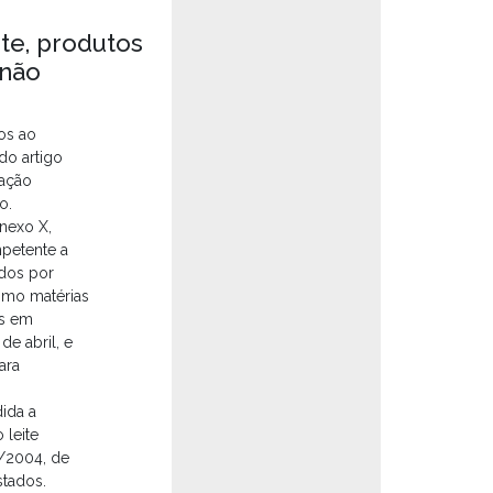
ite, produtos
 não
dos ao
do artigo
tação
o.
Anexo X,
mpetente a
ídos por
como matérias
os em
e abril, e
ara
ida a
 leite
/2004, de
stados.