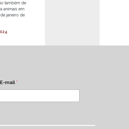
erão também de
ra animais em
de janeiro de
2024
.
E-mail
*