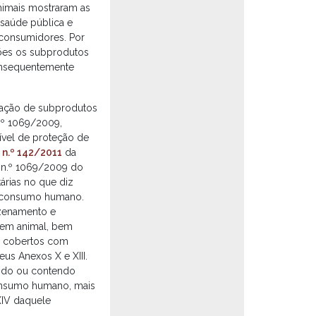
nimais mostraram as
 saúde pública e
 consumidores. Por
ões os subprodutos
consequentemente
inação de subprodutos
.º 1069/2009,
ível de proteção de
n.º 142/2011
da
 n.º 1069/2009 do
árias no que diz
o consumo humano.
azenamento e
gem animal, bem
ão cobertos com
us Anexos X e XIII.
indo ou contendo
onsumo humano, mais
XIV daquele