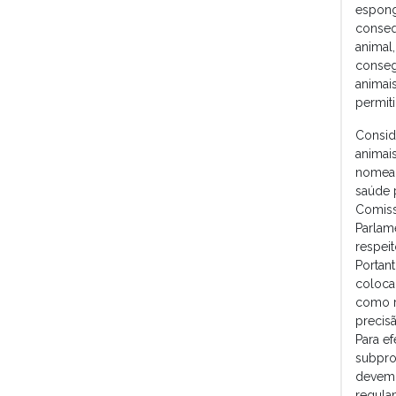
espong
conseq
animal
conseg
animai
permit
Consid
animai
nomead
saúde 
Comiss
Parlam
respei
Portan
coloca
como r
precis
Para e
subpro
devem 
regula