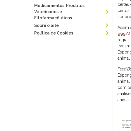
certas 
Medicamentos, Produtos
certos
Veterinários e
ser pr
Fitofarmacêuticos
Sobre o Site
Assim 
Política de Cookies
999/2
regras
transmi
Espong
animal 
Feed B
Espong
animal
com ba
anális
animai