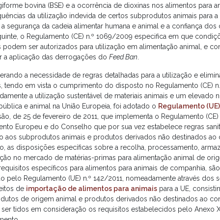
iforme bovina (BSE) e a ocorrência de dioxinas nos alimentos para a
uências da utilização indevida de certos subprodutos animais para a
, a segurança da cadeia alimentar humana e animal e a confiança dos
uinte, o Regulamento (CE) n.º 1069/2009 especifica em que condiç
s podem ser autorizados para utilização em alimentação animal, e 
ir a aplicação das derrogações do
Feed Ban
.
erando a necessidade de regras detalhadas para a utilização e elim
s, tendo em vista o cumprimento do disposto no Regulamento (CE) n
amente a utilização sustentável de materiais animais e um elevado n
pública e animal na União Europeia, foi adotado o
Regulamento (UE) 
ão, de 25 de fevereiro de 2011, que implementa o Regulamento (CE)
ento Europeu e do Conselho que por sua vez estabelece regras sanit
to aos subprodutos animais e produtos derivados não destinados a
to, as disposições específicas sobre a recolha, processamento, arm
ção no mercado de matérias-primas para alimentação animal de ori
equisitos específicos para alimentos para animais de companhia, s
ão pelo Regulamento (UE) n.º 142/2011, nomeadamente através dos se
feitos de
importação de alimentos para animais
para a UE, consist
dutos de origem animal e produtos derivados não destinados ao c
ser tidos em consideração os requisitos estabelecidos pelo Anexo 
mento.