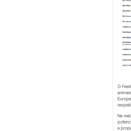
O
Feed
animai
Europe
respei
Na rea
potenci
a prop