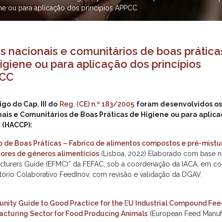
ene ou para aplicação dos princípios APPCC
s nacionais e comunitários de boas prática
igiene ou para aplicação dos princípios
CC
igo do Cap. III do
Reg. (CE) n.º 183/2005
foram desenvolvidos os
ais e Comunitários de Boas Práticas de Higiene ou para aplica
 (HACCP):
 de Boas Práticas – Fabrico de alimentos compostos e pré-mistu
ores de géneros alimentícios
(Lisboa, 2022) Elaborado com base 
cturers Guide (EFMC)” da FEFAC, sob a coordenação da IACA, em c
tório Colaborativo FeedInov, com revisão e validação da DGAV.
ity Guide to Good Practice for the
E
U Industrial Compound Fee
cturing Sector for Food Producing Animals
(European Feed Manufa