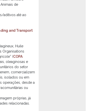
 Animais de
/aditivos até ao
ading and Transport
agineux, Huile
s Organisations
ricole” (
COPA
ais, oleaginosas e
nitários do setor
azenem, comercializem
is, isolados ou em
s operações, desde a
tracomunitárias ou
enagem próprias, já
dades relacionadas.