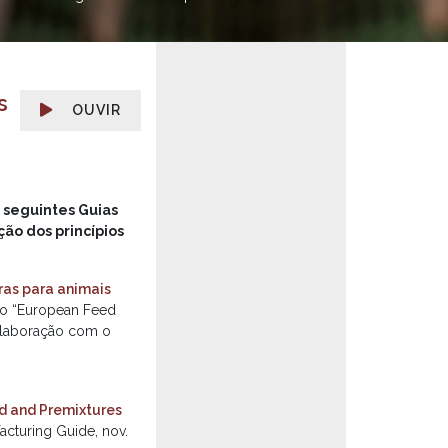
s
OUVIR
 seguintes Guias
ção dos princípios
ras para animais
no “European Feed
olaboração com o
d and Premixtures
cturing Guide, nov.