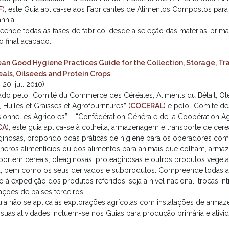
F
), este Guia aplica-se aos Fabricantes de Alimentos Compostos para
nhia.
ende todas as fases de fabrico, desde a seleção das matérias-primas
o final acabado.
an Good Hygiene Practices Guide for the Collection, Storage, Tr
eals, Oilseeds and Protein Crops
 20, jul. 2010):
ado pelo “Comité du Commerce des Céréales, Aliments du Bétail, Olé
, Huiles et Graisses et Agrofournitures” (
COCERAL
) e pelo “Comité de
sionnelles Agricoles” – “Confédération Générale de la Coopération Ag
CA
), este guia aplica-se à colheita, armazenagem e transporte de cere
ginosas, propondo boas práticas de higiene para os operadores comu
neros alimentícios ou dos alimentos para animais que colham, arm
sportem cereais, oleaginosas, proteaginosas e outros produtos vegeta
a, bem como os seus derivados e subprodutos. Compreende todas a
 à expedição dos produtos referidos, seja a nível nacional, trocas in
ações de países terceiros.
uia não se aplica às explorações agrícolas com instalações de armaz
 suas atividades incluem-se nos Guias para produção primária e ativi