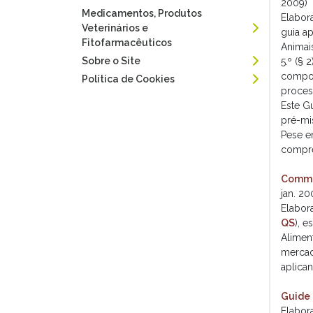
2009)
Medicamentos, Produtos
Elabor
Veterinários e
guia a
Fitofarmacêuticos
Animai
Sobre o Site
5.º (§ 
compos
Política de Cookies
proces
Este G
pré-mis
Pese e
compre
Commun
jan. 20
Elabor
QS
), e
Alimen
mercad
aplica
Guide 
Elabor