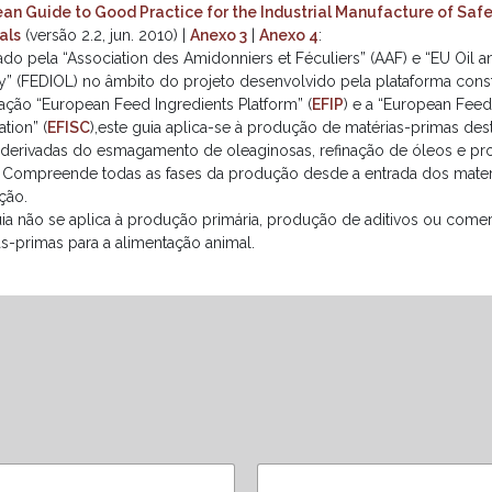
an Guide to Good Practice for the Industrial Manufacture of Saf
als
(versão 2.2, jun. 2010) |
Anexo 3
|
Anexo 4
:
ado pela “Association des Amidonniers et Féculiers” (AAF) e “EU Oil 
ry” (FEDIOL) no âmbito do projeto desenvolvido pela plataforma const
ação “European Feed Ingredients Platform” (
EFIP
) e a “European Feed
ation” (
EFISC
),este guia aplica-se à produção de matérias-primas des
 derivadas do esmagamento de oleaginosas, refinação de óleos e p
 Compreende todas as fases da produção desde a entrada dos materiai
ção.
uia não se aplica à produção primária, produção de aditivos ou comer
as-primas para a alimentação animal.