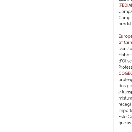
(
FEDIA
Compa
Compre
produt
Europe
of Cer
(versão
Elabor
d’Olive
Profes
COGE
protea
dos gé
e tran
mistur
receção
import
Este G
que as