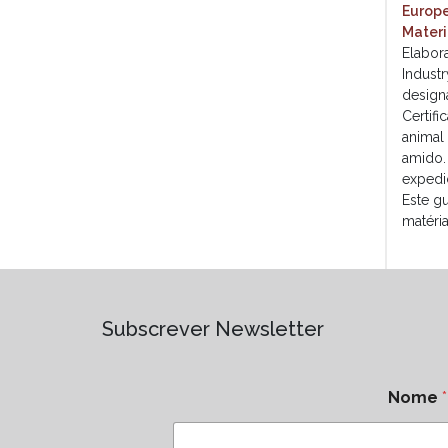
Europe
Materi
Elabor
Indust
design
Certific
animal
amido.
expedi
Este g
matéri
Subscrever Newsletter
Nome
*