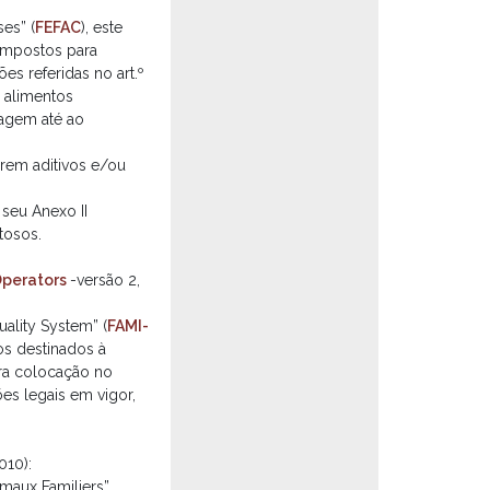
es” (
FEFAC
), este
Compostos para
s referidas no art.º
e alimentos
agem até ao
rem aditivos e/ou
seu Anexo II
tosos.
Operators
-versão 2,
ality System” (
FAMI-
vos destinados à
ira colocação no
es legais em vigor,
010):
maux Familiers”