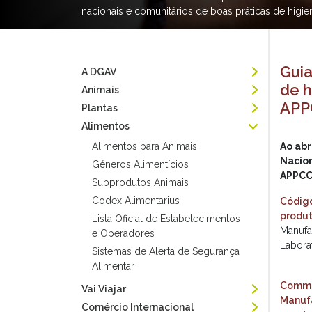
nacionais e comunitários de boas práticas de higi
Guia
A DGAV
de h
Animais
APP
Plantas
Alimentos
Alimentos para Animais
Ao abr
Nacion
Géneros Alimentícios
APPCC
Subprodutos Animais
Codex Alimentarius
Código
produt
Lista Oficial de Estabelecimentos
Manufa
e Operadores
Labora
Sistemas de Alerta de Segurança
Alimentar
Commun
Vai Viajar
Manufa
Comércio Internacional