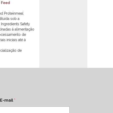
e Feed
and Proteinmeal
ituída sob a
 Ingredients Safety
tinadas à alimentação
rocessamento de
s iniciais até à
cialização de
E-mail
*