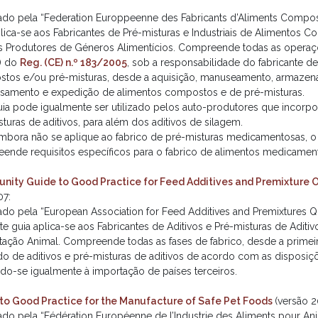
ado pela “Federation Europpeenne des Fabricants d’Aliments Compos
plica-se aos Fabricantes de Pré-misturas e Industriais de Alimentos 
s Produtores de Géneros Alimentícios. Compreende todas as operaçõe
2) do
Reg. (CE) n.º 183/2005
, sob a responsabilidade do fabricante d
tos e/ou pré-misturas, desde a aquisição, manuseamento, armazen
samento e expedição de alimentos compostos e de pré-misturas.
uia pode igualmente ser utilizado pelos auto-produtores que incorpo
turas de aditivos, para além dos aditivos de silagem.
mbora não se aplique ao fabrico de pré-misturas medicamentosas, o 
ende requisitos específicos para o fabrico de alimentos medicamen
ity Guide to Good Practice for Feed Additives and Premixture 
07:
ado pela “European Association for Feed Additives and Premixtures Qu
ste guia aplica-se aos Fabricantes de Aditivos e Pré-misturas de Aditi
tação Animal. Compreende todas as fases de fabrico, desde a prime
o de aditivos e pré-misturas de aditivos de acordo com as disposiçõ
ndo-se igualmente à importação de países terceiros.
to Good Practice for the Manufacture of Safe Pet Foods
(versão 2
ado pela “Fédération Européenne de l’Industrie des Aliments pour Ani