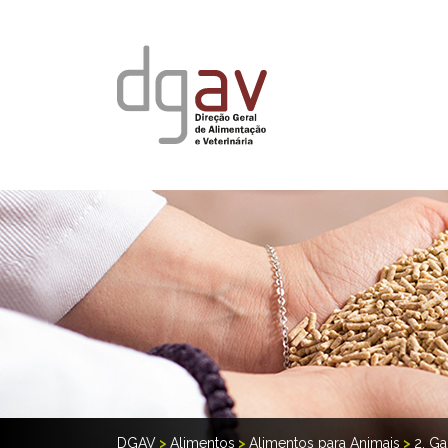
DGAV
>
Alimentos
>
Alimentos para Animais
>
2. Ga