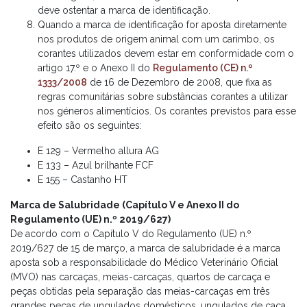
deve ostentar a marca de identificação.
Quando a marca de identificação for aposta diretamente
nos produtos de origem animal com um carimbo, os
corantes utilizados devem estar em conformidade com o
artigo 17.º e o Anexo II do
Regulamento (CE) n.º
1333/2008
de 16 de Dezembro de 2008, que fixa as
regras comunitárias sobre substâncias corantes a utilizar
nos géneros alimentícios. Os corantes previstos para esse
efeito são os seguintes:
E 129 – Vermelho allura AG
E 133 – Azul brilhante FCF
E 155 – Castanho HT
Marca de Salubridade (Capítulo V e Anexo II do
Regulamento (UE) n.º 2019/627)
De acordo com o Capítulo V do Regulamento (UE) n.º
2019/627 de 15 de março, a marca de salubridade é a marca
aposta sob a responsabilidade do Médico Veterinário Oficial
(MVO) nas carcaças, meias-carcaças, quartos de carcaça e
peças obtidas pela separação das meias-carcaças em três
grandes peças de ungulados domésticos, ungulados de caça