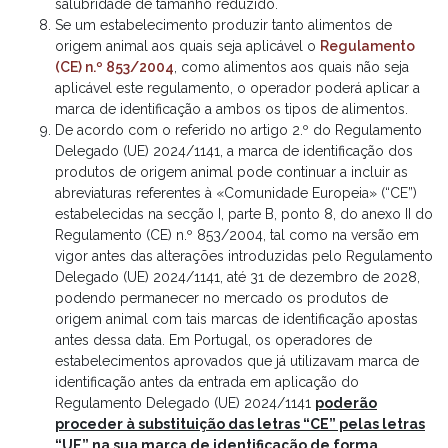
salubridade de tamanho reduzido.
Se um estabelecimento produzir tanto alimentos de
origem animal aos quais seja aplicável o
Regulamento
(CE) n.º 853/2004
, como alimentos aos quais não seja
aplicável este regulamento, o operador poderá aplicar a
marca de identificação a ambos os tipos de alimentos.
De acordo com o referido no artigo 2.º do Regulamento
Delegado (UE) 2024/1141, a marca de identificação dos
produtos de origem animal pode continuar a incluir as
abreviaturas referentes à «Comunidade Europeia» (“CE”)
estabelecidas na secção I, parte B, ponto 8, do anexo II do
Regulamento (CE) n.º 853/2004, tal como na versão em
vigor antes das alterações introduzidas pelo Regulamento
Delegado (UE) 2024/1141, até 31 de dezembro de 2028,
podendo permanecer no mercado os produtos de
origem animal com tais marcas de identificação apostas
antes dessa data. Em Portugal, os operadores de
estabelecimentos aprovados que já utilizavam marca de
identificação antes da entrada em aplicação do
Regulamento Delegado (UE) 2024/1141
poderão
proceder à substituição das letras “CE” pelas letras
“UE” na sua marca de identificação de forma