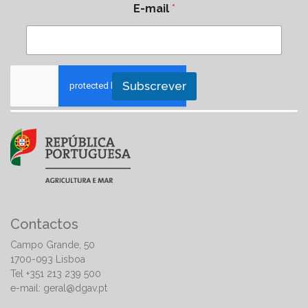
E-mail
*
value)
os requisitos da legislação alimentar
Quanto aos subprodutos:
(Selecionar a versão consolidada da legislação)
Casca
Farelo de casca
Sêmea
Subscrever
Farinha
Contactos
Campo Grande, 50
1700-093 Lisboa
Tel +351 213 239 500
e-mail:
geral@dgav.pt