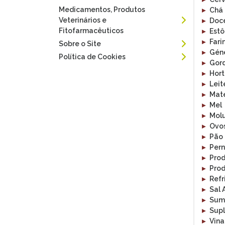
Medicamentos, Produtos
▸
Chá
Veterinários e
▸
Doce
Fitofarmacêuticos
▸
Estô
▸
Fari
Sobre o Site
▸
Géne
Política de Cookies
▸
Gord
▸
Hort
▸
Leit
▸
Maté
▸
Mel
▸
Molu
▸
Ovo
▸
Pão
▸
Pern
▸
Pro
▸
Prod
▸
Refr
▸
Sal 
▸
Sum
▸
Supl
▸
Vina