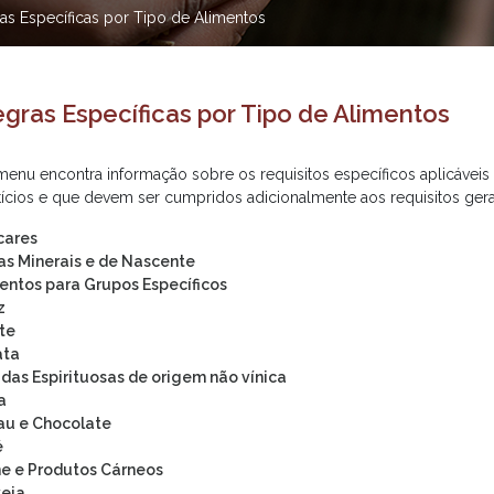
ras Específicas por Tipo de Alimentos
egras Específicas por Tipo de Alimentos
menu encontra informação sobre os requisitos específicos aplicáveis
tícios e que devem ser cumpridos adicionalmente aos requisitos gerai
cares
s Minerais e de Nascente
entos para Grupos Específicos
z
te
ata
das Espirituosas de origem não vínica
a
au e Chocolate
é
e e Produtos Cárneos
eja