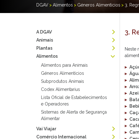
DGAV
>
Alimentos
>
Géneros Alimentícios
>
3. Reg
3. R
A DGAV
Animais
Plantas
Neste 
alimen
Alimentos
Alimentos para Animais
▸
Açú
Géneros Alimentícios
▸
Água
▸
Alim
Subprodutos Animais
▸
Arro
Codex Alimentarius
▸
Azei
Lista Oficial de Estabelecimentos
▸
Bat
e Operadores
▸
Bebi
Sistemas de Alerta de Segurança
▸
Caç
Alimentar
▸
Cac
▸
Caf
Vai Viajar
▸
Carn
Comércio Internacional
▸
Cerv