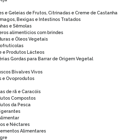
s e Geleias de Frutos, Citrinadas e Creme de Castanha
magos, Bexigas e Intestinos Tratados
nhas e Sêmolas
ros alimentícios com brindes
uras e Óleos Vegetais
ofrutícolas
e e Produtos Lácteos
rias Gordas para Barrar de Origem Vegetal
scos Bivalves Vivos
s e Ovoprodutos
as de rã e Caracóis
dutos Compostos
utos da Pesca
igerantes
Alimentar
os e Néctares
ementos Alimentares
gre