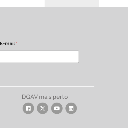
E-mail
*
DGAV mais perto