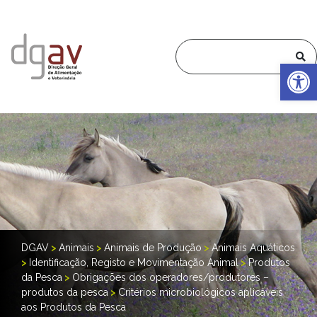
Op
DGAV
>
Animais
>
Animais de Produção
>
Animais Aquáticos
>
Identificação, Registo e Movimentação Animal
>
Produtos
da Pesca
>
Obrigações dos operadores/produtores –
produtos da pesca
>
Critérios microbiológicos aplicáveis
aos Produtos da Pesca