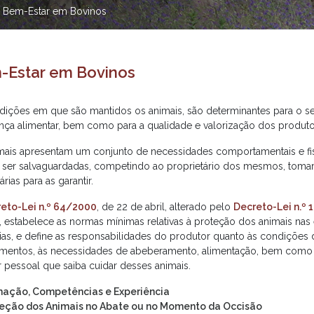
>
Bem-Estar em Bovinos
-Estar em Bovinos
dições em que são mantidos os animais, são determinantes para o se
nça alimentar, bem como para a qualidade e valorização dos produto
mais apresentam um conjunto de necessidades comportamentais e fis
ser salvaguardadas, competindo ao proprietário dos mesmos, tomar
rias para as garantir.
eto-Lei n.º 64/2000
, de 22 de abril, alterado pelo
Decreto-Lei n.º
, estabelece as normas mínimas relativas à proteção dos animais nas
ias, e define as responsabilidades do produtor quanto às condições 
mentos, às necessidades de abeberamento, alimentação, bem como 
r pessoal que saiba cuidar desses animais.
ação, Competências e Experiência
eção dos Animais no Abate ou no Momento da Occisão