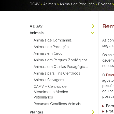
DGAV
>
Animais
>
Animais de Produção
>
Bovinos
Bem
A DGAV
Animais
Animais de Companhia
As con
segura
Animais de Produção
Animais em Circo
Os ani
Animais em Parques Zoológicos
devem 
necessá
Animais em Quintas Pedagógicas
Animais para Fins Científicos
O
Decr
Animais Selvagens
agosto
pecuár
CAMV – Centros de
equipa
Atendimento Médico-
possui
Veterinários
Recursos Genéticos Animais
▸
Form
▸
Prot
Plantas