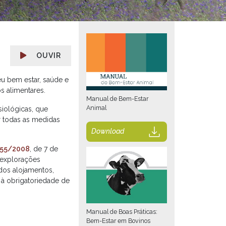
OUVIR
u bem estar, saúde e
s alimentares.
Manual de Bem-Estar
Animal
iológicas, que
 todas as medidas
Download
 155/2008
, de 7 de
 explorações
dos alojamentos,
à obrigatoriedade de
Manual de Boas Práticas:
Bem-Estar em Bovinos