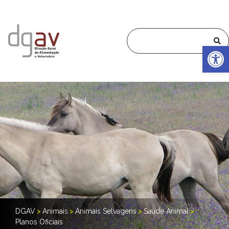
Op
DGAV
>
Animais
>
Animais Selvagens
>
Saúde Animal
>
Planos Oficiais