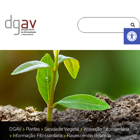
Op
DGAV
>
Plantas
>
Sanidade Vegetal
>
Inspeção Fitossanitária
>
Informação Fitossanitária
>
Flavescência dourada