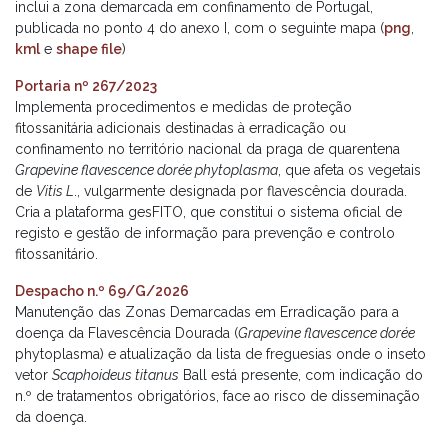
inclui a zona demarcada em confinamento de Portugal,
publicada no ponto 4 do anexo I, com o seguinte mapa (
png
,
kml
e
shape file
)
Portaria nº 267/2023
Implementa procedimentos e medidas de proteção
fitossanitária adicionais destinadas à erradicação ou
confinamento no território nacional da praga de quarentena
Grapevine flavescence dorée phytoplasma
, que afeta os vegetais
de
Vitis L
., vulgarmente designada por flavescência dourada.
Cria a plataforma gesFITO, que constitui o sistema oficial de
registo e gestão de informação para prevenção e controlo
fitossanitário.
Despacho n.º 69/G/2026
Manutenção das Zonas Demarcadas em Erradicação para a
doença da Flavescência Dourada (
Grapevine flavescence dorée
phytoplasma) e atualização da lista de freguesias onde o inseto
vetor
Scaphoideus titanus
Ball está presente, com indicação do
n.º de tratamentos obrigatórios, face ao risco de disseminação
da doença.