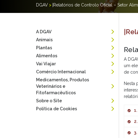
DGAV
>
|Relatórios de Controlo Oficial – Setor Alim
|Rel
A DGAV
Animais
Plantas
Rela
Alimentos
A DGAV
Vai Viajar
um elev
Comércio Internacional
de con
Medicamentos, Produtos
Nesta 
Veterinários e
intere
Fitofarmacêuticos
relatór
Sobre o Site
Política de Cookies
1
2
PCO
3
PIS
PIC