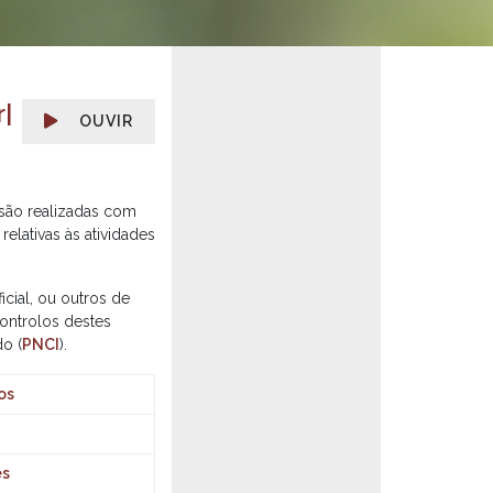
r|
OUVIR
 são realizadas com
elativas às atividades
cial, ou outros de
controlos destes
do (
PNCI
).
os
es