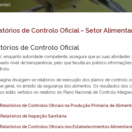
entar|
atórios de Controlo Oficial – Setor Alimenta
tórios de Controlo Oficial
, enquanto autoridade competente, assegura que as suas atividades
ado nível de transparência, pelo que faculta ao público informações r
trolo.
página divulgam-se relatórios de execução dos planos de controlo ofi
sse geral, no âmbito da segurança dos alimentos. Os resultados dos 
ios estão vertidos no relatório do Plano Nacional de Controlo Integra
. Relatórios de Controlos Oficiais na Produção Primária de Aliment
. Relatórios de Inspeção Sanitária
N – Plano de Controlo Oficial dos Navios
. Relatórios de Controlos Oficiais nos Estabelecimentos Alimentar
 – Plano de Inspeção Sanitária
OP – Plano Integrado de Controlo Oficial das Pisciculturas