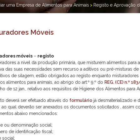
iciar uma Empresa de Alimentos para Animais
>
Registo e Aprovação 
uradores Móveis
radores móveis
–
registo
radores a nível da produção primária, que misturem alimentos para an
iva das suas necessidades sem recurso a aditivos ou pré-misturas de 
itivos de silagem, estão obrigados ao registo enquanto misturadores 
os alimentos para animais, ao abrigo do art.º 9.º do
REG. (CE) n.º 18
o de 12 jan., relativo aos requisitos de Higiene dos Alimentos para A
sto deverá ser efetuado através do
formulário
já desmaterializado e d
, ao qual deverão ser anexados os documentos solicitados , assim 
mentos abaixo mencionados:
e ou denominação social;
ro de identificação fiscal;
 social;