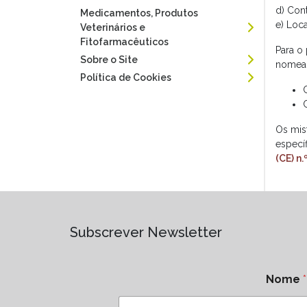
d) Cont
Medicamentos, Produtos
e) Loca
Veterinários e
Fitofarmacêuticos
Para o
Sobre o Site
nomea
Política de Cookies
Os mis
especí
(CE) n
Subscrever Newsletter
Nome
*