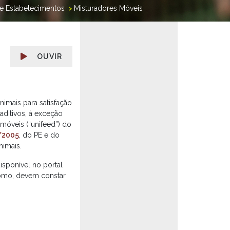
de Estabelecimentos
>
Misturadores Móveis
OUVIR
imais para satisfação
aditivos, à exceção
móveis (“unifeed”) do
3/2005
, do PE e do
nimais.
isponível no portal
como, devem constar