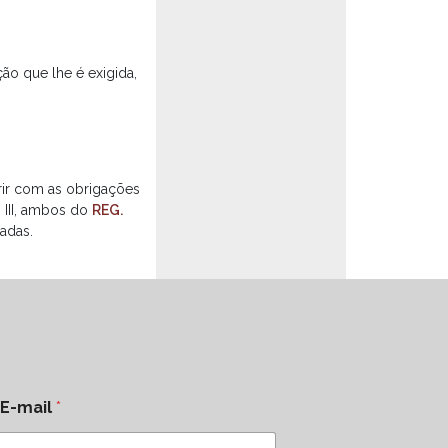
o que lhe é exigida,
rir com as obrigações
 III, ambos do
REG.
adas.
E-mail
*