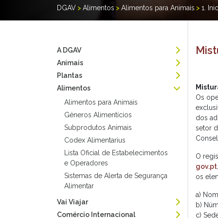
DGAV
>
Alimentos
>
Alimentos para Animais
>
1. In
Mist
A DGAV
Animais
Plantas
Mistu
Alimentos
Os ope
Alimentos para Animais
exclus
Géneros Alimentícios
dos ad
Subprodutos Animais
setor d
Conselh
Codex Alimentarius
Lista Oficial de Estabelecimentos
O regi
e Operadores
gov.pt
Sistemas de Alerta de Segurança
os ele
Alimentar
a) Nom
Vai Viajar
b) Núme
Comércio Internacional
c) Sede