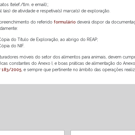
atos (telef./tlm. e email);;
l (ais) de atividade e respetiva(s) marca(s) de exploração.
 preenchimento do referido
formulário
deverá dispor da documentaçã
damente:
Cópia do Título de Exploração, ao abrigo do REAP;
Cópia do NIF.
turadores móveis do setor dos alimentos para animais, devem cump
ficas constantes do Anexo I, e boas práticas de alimentação do Anexo
.º 183/2005
, e sempre que pertinente no âmbito das operações realiz