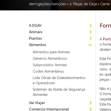
derrogações/isenções
>
2. Peças de Caça
>
Carne 
For
A DGAV
Animais
Plantas
A
Port
o forn
Alimentos
direta
Alimentos para Animais
Géneros Alimentícios
Esta P
espéci
Subprodutos Animais
caso, 
Codex Alimentarius
ao qua
Lista Oficial de Estabelecimentos
peças 
e Operadores
Não é 
Sistemas de Alerta de Segurança
O forn
Alimentar
caçada
Vai Viajar
Este f
Comércio Internacional
Veterin