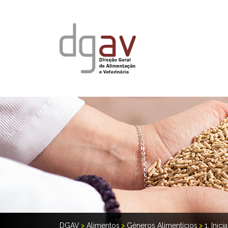
DGAV
>
Alimentos
>
Géneros Alimentícios
>
1. Inic