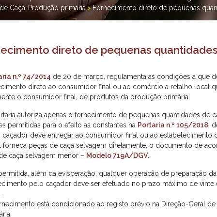
de Caça-Produção primária
>
Fornecimento direto de pequenas quan
necimento direto de pequenas quantidade
aria n.º 74/2014
de 20 de março, regulamenta as condições a que 
ecimento direto ao consumidor final ou ao comércio a retalho local 
mente o consumidor final, de produtos da produção primária.
ortaria autoriza apenas o fornecimento de pequenas quantidades de 
es permitidas para o efeito as constantes na
Portaria n.º 105/2018
, 
o caçador deve entregar ao consumidor final ou ao estabelecimento d
l forneça peças de caça selvagem diretamente, o documento de a
de caça selvagem menor –
Modelo 719A/DGV
.
permitida, além da evisceração, qualquer operação de preparação da
ecimento pelo caçador deve ser efetuado no prazo máximo de vinte 
.
ornecimento está condicionado ao registo prévio na Direção-Geral de
ária.