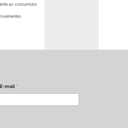
mente ao consumidor
rovenientes
E-mail
*