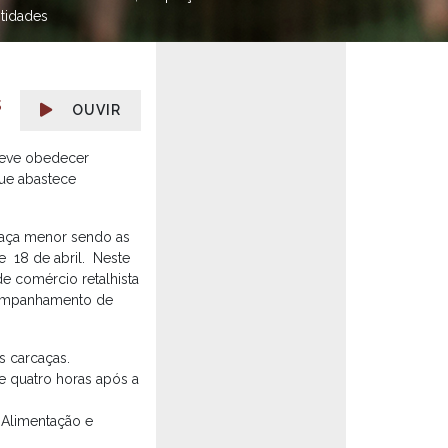
tidades
s
OUVIR
deve obedecer
que abastece
caça menor sendo as
de 18 de abril. Neste
e comércio retalhista
companhamento de
s carcaças.
e quatro horas após a
 Alimentação e