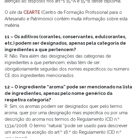
atenção ao disposto nos art.ºs 15.ºA e 15.ºB deste diploma.
O
site
da
CEARTE
(Centro de Formação Profissional para o
Artesanato e Património) contém muita informação sobre esta
matéria.
11 – Os aditivos (corantes, conservantes, edulcorantes,
etc.) podem ser designados, apenas pela categoria de
ingredientes a que pertencem?
R: Não. Para além das designações das categorias de
ingredientes a que pertencem, estas têm de ser
obrigatoriamente seguidas dos nomes específicos ou número
CE dos ingredientes mencionados.
12 – O ingrediente “aroma” pode ser mencionado na lista
de ingredientes, apenas pelo nome genérico da
respetiva categoria?
R: Sim, os aromas podem ser designados quer pelo termo
aroma, quer por uma designação mais específica ou por uma
descrição do aroma nos termos do Regulamento (CE) n.º
1334/2008. O termo “natural “pode ser usado para descrever
um aroma na aceção do art.º 16.º do Regulamento (CE) n.º