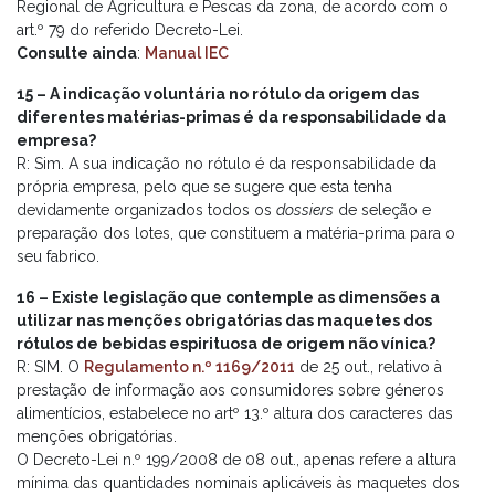
Regional de Agricultura e Pescas da zona, de acordo com o
art.º 79 do referido Decreto-Lei.
Consulte ainda
:
Manual IEC
15 – A indicação voluntária no rótulo da origem das
diferentes matérias-primas é da responsabilidade da
empresa?
R: Sim. A sua indicação no rótulo é da responsabilidade da
própria empresa, pelo que se sugere que esta tenha
devidamente organizados todos os
dossiers
de seleção e
preparação dos lotes, que constituem a matéria-prima para o
seu fabrico.
16 – Existe legislação que contemple as dimensões a
utilizar nas menções obrigatórias das maquetes dos
rótulos de bebidas espirituosa de origem não vínica?
R: SIM. O
Regulamento n.º 1169/2011
de 25 out., relativo à
prestação de informação aos consumidores sobre géneros
alimentícios, estabelece no artº 13.º altura dos caracteres das
menções obrigatórias.
O Decreto-Lei n.º 199/2008 de 08 out., apenas refere a altura
mínima das quantidades nominais aplicáveis às maquetes dos