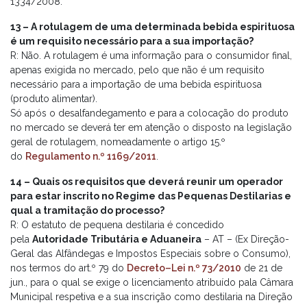
1334/2008.
13 – A rotulagem de uma determinada bebida espirituosa
é um requisito necessário para a sua importação?
R: Não. A rotulagem é uma informação para o consumidor final,
apenas exigida no mercado, pelo que não é um requisito
necessário para a importação de uma bebida espirituosa
(produto alimentar).
Só após o desalfandegamento e para a colocação do produto
no mercado se deverá ter em atenção o disposto na legislação
geral de rotulagem, nomeadamente o artigo 15.º
do
Regulamento n.º 1169/2011
.
14 – Quais os requisitos que deverá reunir um operador
para estar inscrito no Regime das Pequenas Destilarias e
qual a tramitação do processo?
R: O estatuto de pequena destilaria é concedido
pela
Autoridade Tributária e Aduaneira
– AT – (Ex Direção-
Geral das Alfândegas e Impostos Especiais sobre o Consumo),
nos termos do art.º 79 do
Decreto–Lei n.º 73/2010
de 21 de
jun., para o qual se exige o licenciamento atribuído pala Câmara
Municipal respetiva e a sua inscrição como destilaria na Direção