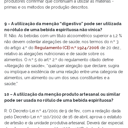
produtores confirmar que continuam a utilizar as matérias -
primas e os métodos de produção descritos.
9 – A utilização da menção “digestivo” pode ser utilizada
no rótulo de uma bebida espirituosa não vínica?
R: Não. As bebidas com um título alcoométrico superior a 1,2 %
não devem ostentar alegações de saúde, nos termos do n.º 3
do artigo 4.º do
Regulamento (CE) n.º 1924/2006
de 20 dez.,
relativo às alegações nutricionais e de saúde sobre os
alimentos. O n.º 5 do art.º 2.º do regulamento citado define
«Alegação de saúde», “qualquer alegação que declare, sugira
ou implique a existência de uma relação entre uma categoria de
alimentos, um alimento ou um dos seus constituintes e a
saúde;”
10 – A utilização da menção produto artesanal ou similar
pode ser usada no rótulo de uma bebida espirituosa?
R: O Decreto-Lei n.º 41/2001 de 9 de fev., com a redação dada
pelo Decreto-Lei n.º 110/2002 de 16 de abril, aprova o estatuto
de artesão e da unidade produtiva artesanal. Deverá dar especial