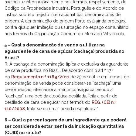
nacional e internacionalmente nos termos, respetivamente, do
Código da Propriedade Industrial Português e do Acordo de
Lisboa sobre o registo internacional das denominações de
origem. A denominação de origem Porto está ainda protegida
contra qualquer imitação ou usurpação no espaço comunitário,
nos termos da Organização Comum do Mercado Vitivinícola.
5 – Qual a denominação de venda a utilizar na
aguardente de cana de açúcar (cachaça) produzida no
Brasil?
R: A cachaça é a denominação típica e exclusiva da aguardente
de cana produzida no Brasil. De acordo com o art.º 17.º
do
Regulamento n.º 1169/2011
de 25 de out. e em termos de
denominação de venda pode considerar-se “cachaça” uma
denominação internacionalmente consagrada. Sendo a
“cachaça” uma bebida alcoólica destilada, feita a partir do
destilado de cana de açúcar nos termos do
REG. (CE) n.º
110/2008
, trata-se de uma” bebida espirituosa”.
6 – Qual a percentagem de um ingrediente que poderá
ser considerada estar isenta da indicação quantitativa
(QUID) no rótulo?