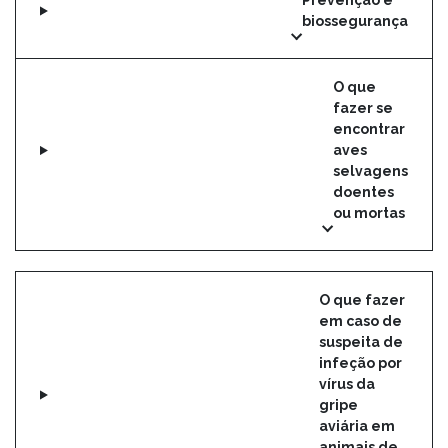
Prevenção e
biossegurança
O que
fazer se
encontrar
aves
selvagens
doentes
ou mortas
O que fazer
em caso de
suspeita de
infeção por
vírus da
gripe
aviária em
animais de