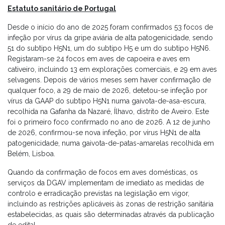
Estatuto sanitário de Portugal
Desde o início do ano de 2025 foram confirmados 53 focos de
infeção por vírus da gripe aviária de alta patogenicidade, sendo
51 do subtipo H5N1, um do subtipo H5 e um do subtipo H5N6.
Registaram-se 24 focos em aves de capoeira e aves em
cativeiro, incluindo 13 em explorações comerciais, e 29 em aves
selvagens. Depois de vários meses sem haver confirmação de
qualquer foco, a 29 de maio de 2026, detetou-se infeção por
vírus da GAAP do subtipo H5N1 numa gaivota-de-asa-escura,
recolhida na Gafanha da Nazaré, Ílhavo, distrito de Aveiro. Este
foi o primeiro foco confirmado no ano de 2026. A 12 de junho
de 2026, confirmou-se nova infeção, por vírus H5N1 de alta
patogenicidade, numa gaivota-de-patas-amarelas recolhida em
Belém, Lisboa.
Quando da confirmação de focos em aves domésticas, os
serviços da DGAV implementam de imediato as medidas de
controlo e erradicação previstas na legislação em vigor,
incluindo as restrições aplicáveis às zonas de restrição sanitária
estabelecidas, as quais são determinadas através da publicação