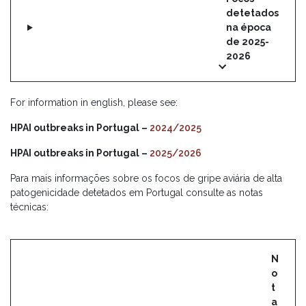
detetados
na época
de 2025-
2026
For information in english, please see:
HPAI outbreaks in Portugal –
2024/2025
HPAI outbreaks in Portugal –
2025/2026
Para mais informações sobre os focos de gripe aviária de alta
patogenicidade detetados em Portugal consulte as notas
técnicas:
N
o
t
a