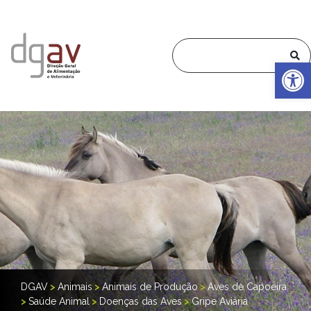
Op
DGAV
>
Animais
>
Animais de Produção
>
Aves de Capoeira
>
Saúde Animal
>
Doenças das Aves
>
Gripe Aviária