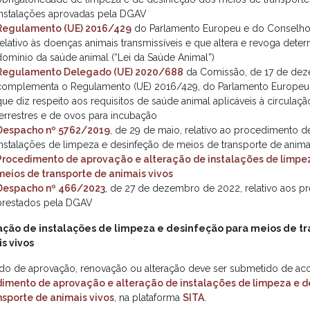
instalações aprovadas pela DGAV
Regulamento (UE) 2016/429
do Parlamento Europeu e do Conselho,
relativo às doenças animais transmissíveis e que altera e revoga dete
domínio da saúde animal (“Lei da Saúde Animal”)
Regulamento Delegado (UE) 2020/688
da Comissão, de 17 de dez
complementa o Regulamento (UE) 2016/429, do Parlamento Europeu
que diz respeito aos requisitos de saúde animal aplicáveis à circulaç
terrestres e de ovos para incubação
Despacho nº 5762/2019
, de 29 de maio, relativo ao procedimento 
instalações de limpeza e desinfeção de meios de transporte de anima
Procedimento de aprovação e alteração de instalações de limpe
meios de transporte de animais vivos
Despacho nº 466/2023
, de 27 de dezembro de 2022, relativo aos p
prestados pela DGAV
ção de instalações de limpeza e desinfeção para meios de t
s vivos
do de aprovação, renovação ou alteração deve ser submetido de a
imento de aprovação e alteração de instalações de limpeza e 
nsporte de animais vivos
, na plataforma
SITA
.