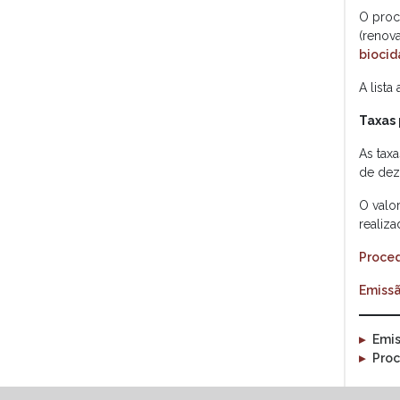
O proc
(renov
biocid
A list
Taxas
As tax
de dez
O valor
realiza
Proced
Emissã
▸
Emis
▸
Proc