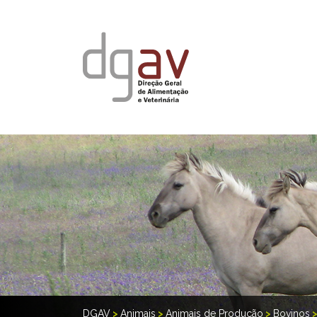
DGAV
>
Animais
>
Animais de Produção
>
Bovinos