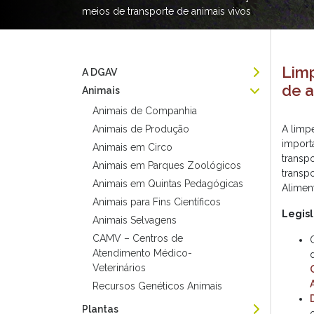
meios de transporte de animais vivos
Limp
A DGAV
de a
Animais
Animais de Companhia
Animais de Produção
A limp
import
Animais em Circo
transp
Animais em Parques Zoológicos
transp
Animais em Quintas Pedagógicas
Aliment
Animais para Fins Científicos
Legis
Animais Selvagens
CAMV – Centros de
Atendimento Médico-
Veterinários
Recursos Genéticos Animais
Plantas