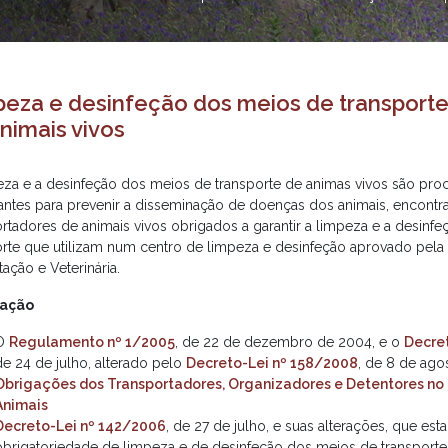
eza e desinfeção dos meios de transport
nimais vivos
eza e a desinfeção dos meios de transporte de animas vivos são pr
antes para prevenir a disseminação de doenças dos animais, encont
ortadores de animais vivos obrigados a garantir a limpeza e a desinf
orte que utilizam num centro de limpeza e desinfeção aprovado pela
ação e Veterinária.
lação
O
Regulamento nº 1/2005
, de 22 de dezembro de 2004, e o
Decre
de 24 de julho, alterado pelo
Decreto-Lei nº 158/2008
, de 8 de ago
Obrigações dos Transportadores, Organizadores e Detentores no
Animais
Decreto-Lei nº 142/2006
, de 27 de julho, e suas alterações, que es
obrigatoriedade de limpeza e de desinfeção dos meios de transporte