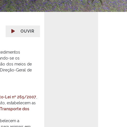
e
OUVIR
ocedimentos
rando-se os
eção dos meios de
 Direção-Geral de
to-Lei nº 265/2007
,
sto, estabelecem as
 Transporte dos
tabelecem a
 para animais em