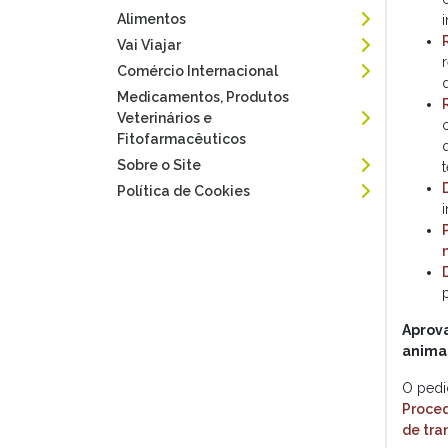
Alimentos
Vai Viajar
Comércio Internacional
Medicamentos, Produtos
Veterinários e
Fitofarmacêuticos
Sobre o Site
Política de Cookies
Aprova
animai
O pedi
Proced
de tra