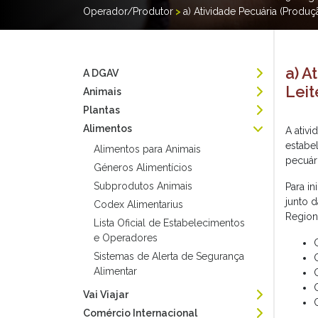
Operador/Produtor
>
a) Atividade Pecuária (Produ
a) A
A DGAV
Leit
Animais
Plantas
Alimentos
A ativ
estabe
Alimentos para Animais
pecuár
Géneros Alimentícios
Subprodutos Animais
Para in
junto 
Codex Alimentarius
Regiona
Lista Oficial de Estabelecimentos
e Operadores
Sistemas de Alerta de Segurança
Alimentar
Vai Viajar
Comércio Internacional