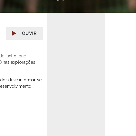
OUVIR
de junho, que
)
nas explorações
ador deve informar-se
Desenvolvimento
: