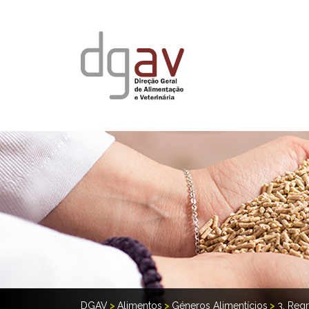
DGAV
>
Alimentos
>
Géneros Alimentícios
>
3. Reg