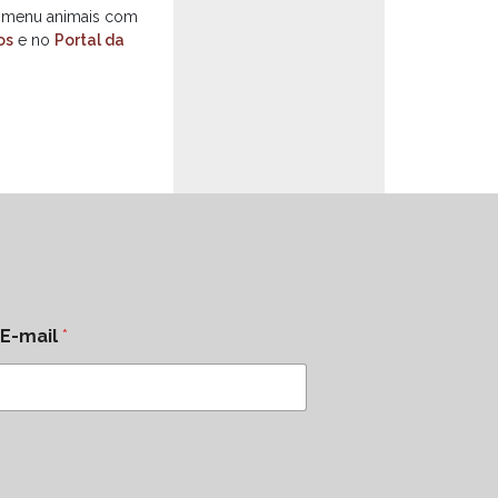
do menu animais com
os
e no
Portal da
E-mail
*