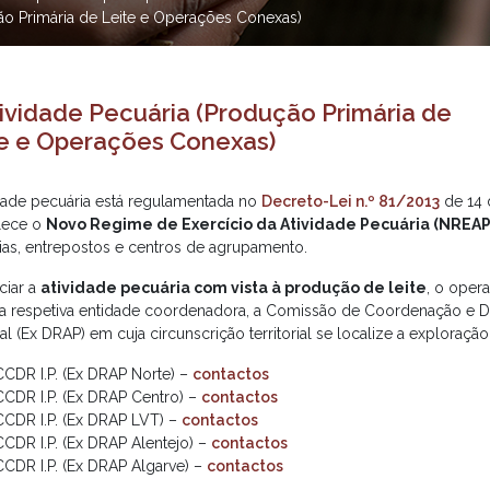
ção Primária de Leite e Operações Conexas)
tividade Pecuária (Produção Primária de
e e Operações Conexas)
idade pecuária está regulamentada no
Decreto-Lei n.º 81/2013
de 14 
lece o
Novo Regime de Exercício da Atividade Pecuária (NREAP
ias, entrepostos e centros de agrupamento.
iciar a
atividade pecuária com vista à produção de leite
, o oper
da respetiva entidade coordenadora, a Comissão de Coordenação e 
l (Ex DRAP) em cuja circunscrição territorial se localize a exploração
CCDR I.P. (Ex DRAP Norte) –
contactos
CCDR I.P. (Ex DRAP Centro) –
contactos
CCDR I.P. (Ex DRAP LVT) –
contactos
CCDR I.P. (Ex DRAP Alentejo) –
contactos
CCDR I.P. (Ex DRAP Algarve) –
contactos