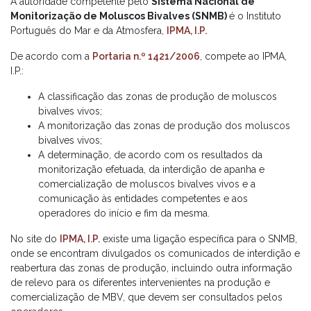
A autoridade competente pelo
Sistema Nacional de
Monitorização de Moluscos Bivalves (SNMB)
é o Instituto
Português do Mar e da Atmosfera,
IPMA, I.P.
De acordo com a
Portaria n.º 1421/2006
, compete ao IPMA,
I.P.:
A classificação das zonas de produção de moluscos
bivalves vivos;
A monitorização das zonas de produção dos moluscos
bivalves vivos;
A determinação, de acordo com os resultados da
monitorização efetuada, da interdição de apanha e
comercialização de moluscos bivalves vivos e a
comunicação às entidades competentes e aos
operadores do início e fim da mesma.
No site do
IPMA, I.P.
existe uma ligação específica para o SNMB,
onde se encontram divulgados os comunicados de interdição e
reabertura das zonas de produção, incluindo outra informação
de relevo para os diferentes intervenientes na produção e
comercialização de MBV, que devem ser consultados pelos