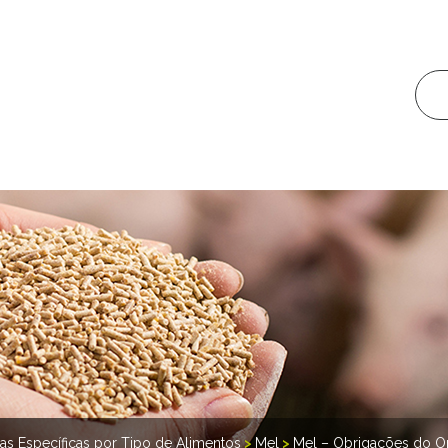
ras Específicas por Tipo de Alimentos
>
Mel
>
Mel – Obrigações do O