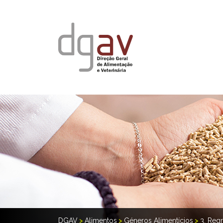
DGAV
>
Alimentos
>
Géneros Alimentícios
>
3. Reg