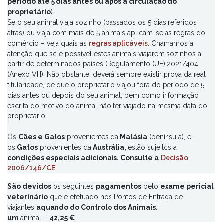
período até 5 dias antes ou após a circulação do
2026.
2026/131 (Art. 14.º, c) e no Anexo do Regulamento (UE)
proprietário
Todavia, está previsto um
).
período transitório
para o
2026/135)
.
Se o seu animal viaja sozinho (passados os 5 dias referidos
modelo de certificado estabelecido no Regulamento
atrás) ou viaja com mais de 5 animais aplicam-se as regras do
(UE) n.º 577/2013, que continuamos a disponibilizar
AQUI
.
comércio – veja quais as
Este período de transição é até 31-03-2027, se os
regras aplicáveis
. Chamamos a
atenção que só é possível estes animais viajarem sozinhos a
certificados foram emitidos antes de 01-10-2026.
partir de determinados países (Regulamento (UE) 2021/404
(Anexo VIII). Não obstante, deverá sempre existir prova da real
No caso de viajarem com uma
pessoa autorizada
no
titularidade, de que o proprietário viajou fora do período de 5
período de 5 dias antes ou depois da viagem do
dias antes ou depois do seu animal, bem como informação
proprietário, o proprietário do animal tem de
escrita do motivo do animal não ter viajado na mesma data do
providenciar uma
autorização escrita
para ser anexa ao
proprietário.
certificado sanitário (ou Passaporte da UE).
Disponibilizamos
AQUI
o modelo da declaração em
Os
causa.
Cães e Gatos
provenientes da
Malásia
(península), e
os
Gatos
provenientes da
Austrália,
estão sujeitos a
condições especiais adicionais. Consulte a
Se a viagem prevista implicar a
passagem por um país
Decisão
2006/146/CE
com risco de raiva
(como é o caso dos países do
continente Africano, do Brasil, da Venezuela, da Ucrânia,
São devidos
os seguintes
pagamentos
pelo
exame pericial
entre outros – países NÃO ENUMERADOS nesta
lista
)
, os
veterinário
que é efetuado nos Pontos de Entrada de
animais n
ão podem sair da zona internacional do
viajantes
aquando do Controlo dos Animais
:
aeroporto desse país
e o proprietário tem de
um
animal –
42,25 €
apresentar uma
declaração escrita
que ateste o