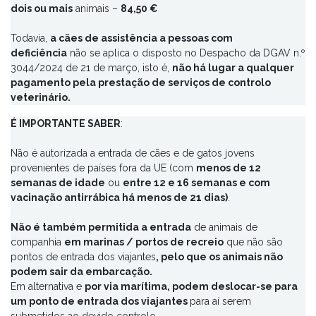
dois ou mais
animais –
84,50 €
exigido.
Disponibilizamos
AQUI
o modelo da declaração em
Todavia,
a cães de assistência a pessoas com
causa.
deficiência
não se aplica o disposto no Despacho da DGAV n.º
3044/2024 de 21 de março, isto é,
Então pode o
Passaporte da UE
não há lugar a qualquer
ser utilizado a partir de
pagamento pela prestação de serviços de controlo
países fora da UE e
substituir
assim
certificado
veterinário.
sanitário
?
É IMPORTANTE SABER
Pode,
mas apenas para os animais que antes da
:
saída da UE já cumpriam as condições sanitárias
Não é autorizada a entrada de cães e de gatos jovens
exigidas aos países de onde regressam
(de que são
provenientes de países fora da UE (com
exemplo a identificação/vacinação/revacinação contra a
menos de 12
semanas de idade
raiva/titulação de anticorpos da raiva), e, por conseguinte,
ou
entre 12 e 16 semanas e com
vacinação antirrábica há menos de 21 dias)
quando saíram foram acompanhados dos passaportes
.
com essa informação neles averbada.
Não é também permitida a entrada
Se houver alteração dessas condições sanitárias que
de animais de
companhia
modifiquem assim a informação que consta no
em marinas / portos de recreio
que não são
pontos de entrada dos viajantes
passaporte, é necessário para a sua reentrada um
, pelo que os animais não
podem sair da embarcação.
certificado sanitário.
Em alternativa e
por via marítima, podem deslocar-se para
um ponto de entrada dos viajantes
O
Passaporte só pode ser emitido
para aí serem
se os proprietários