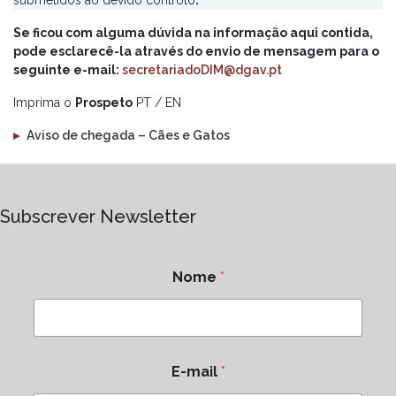
submetidos ao devido controlo
dos animais residem habitualmente e têm a sua
.
residência principal na UE. Não está assim em causa a sua
Se ficou com alguma dúvida na informação aqui contida,
emissão se a residência principal é fora da UE e residem
pode esclarecê-la através do envio de mensagem para o
apenas temporariamente ou sazonalmente na UE.
seguinte e-mail:
secretariadoDIM@dgav.pt
Imprima o
Prospeto
PT / EN
▸
Aviso de chegada – Cães e Gatos
Subscrever Newsletter
Nome
*
E-mail
*