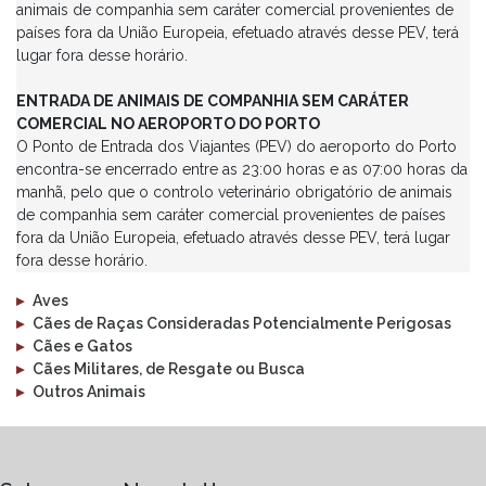
animais de companhia sem caráter comercial provenientes de
animal circulation to Portugal, from the date of
países fora da União Europeia, efetuado através desse PEV, terá
collection of blood for the above mentioned test.
lugar fora desse horário.
ENTRADA DE ANIMAIS DE COMPANHIA SEM CARÁTER
COMERCIAL NO AEROPORTO DO PORTO
O Ponto de Entrada dos Viajantes (PEV) do aeroporto do Porto
encontra-se encerrado entre as 23:00 horas e as 07:00 horas da
manhã, pelo que o controlo veterinário obrigatório de animais
de companhia sem caráter comercial provenientes de países
fora da União Europeia, efetuado através desse PEV, terá lugar
fora desse horário.
▸
Aves
▸
Cães de Raças Consideradas Potencialmente Perigosas
▸
Cães e Gatos
▸
Cães Militares, de Resgate ou Busca
▸
Outros Animais