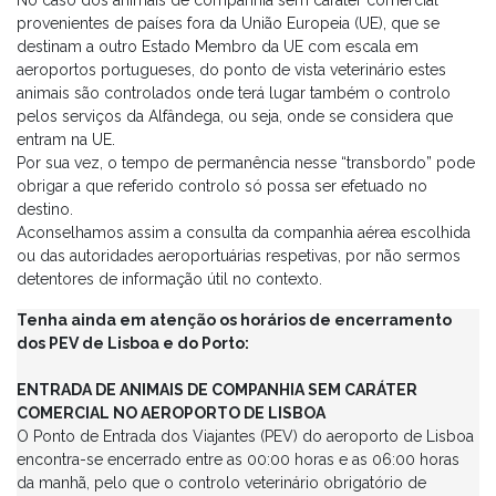
No caso dos animais de companhia sem caráter comercial
primeira vacinação contra a raiva ou em qualquer
provenientes de países fora da União Europeia (UE), que se
momento no caso de uma revacinação válida
destinam a outro Estado Membro da UE com escala em
aeroportos portugueses, do ponto de vista veterinário estes
O cumprimento de um período de 3 meses até
animais são controlados onde terá lugar também o controlo
circulação para Portugal, a contar da data da
pelos serviços da Alfândega, ou seja, onde se considera que
colheita de sangue para a análise atrás referida.
entram na UE.
Por sua vez, o tempo de permanência nesse “transbordo” pode
English version
obrigar a que referido controlo só possa ser efetuado no
destino.
As of 16-09-2024, Belarus and Russia are removed from the
Aconselhamos assim a consulta da companhia aérea escolhida
list of countries in Regulation (EU) 577/2013, so as they are
ou das autoridades aeroportuárias respetivas, por não sermos
considered countries with an increased risk of rabies, dogs
detentores de informação útil no contexto.
and cats from these countries must also comply with the
following
:
Tenha ainda em atenção os horários de encerramento
dos PEV de Lisboa e do Porto:
A blood test to verify the sufficient number of
antibodies for rabies (antibody titration/sorology)
ENTRADA DE ANIMAIS DE COMPANHIA SEM CARÁTER
carried out in
laboratories approved by the EU
, at
COMERCIAL NO AEROPORTO DE LISBOA
least 30 days after first vaccination against rabies or
O Ponto de Entrada dos Viajantes (PEV) do aeroporto de Lisboa
at any time in the case of a valid revaccination
.
encontra-se encerrado entre as 00:00 horas e as 06:00 horas
da manhã, pelo que o controlo veterinário obrigatório de
The completion of a period of 3 months until the