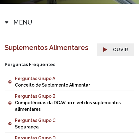
MENU
Suplementos Alimentares
OUVIR
Perguntas Frequentes
Perguntas Grupo A
Conceito de Suplemento Alimentar
Perguntas Grupo B
As perguntas mais frequentes relacionadas com o
Competências da DGAV ao nível dos suplementos
conceito e uso de suplementos alimentares são:
alimentares
Perguntas Grupo C
Pergunta 1.A
O Decreto-Lei n.º 118/2015 altera e reescreve o Decreto-
Segurança
O que são Suplementos Alimentares?
Lei n.º 136/2003, relativo à aproximação das legislações
dos Estados-Membros respeitantes aos suplementos
Perguntas Grupo D
Pergunta 2.A