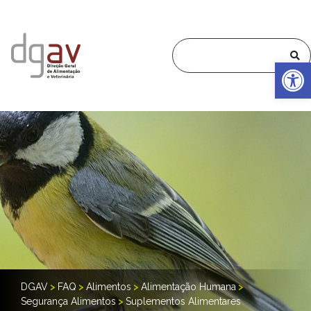
Op
DGAV
>
FAQ
>
Alimentos
>
Alimentação Humana
>
Segurança Alimentos
>
Suplementos Alimentares