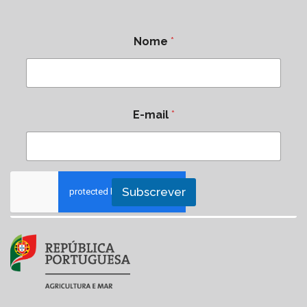
commerce de denrées alimentaires
136/2003, de 28 de junho
composées ou contenant des plantes ou
préparations de plantes
–
Decreto-Lei n.º 9/2021
, de 29 de janeiro
Nome
*
Real decreto ES
Altera os arts. 11.º e 14.º do Decreto-Lei n.º 136/2003.
L’impiego di estratti e preparati vegetali
(cosiddetti botanicals) negli integratori
alimentari è attualmente disciplinato dal
decreto ministeriale 10 agosto 2018
E-mail
*
Liste des plantes dont les huiles
essentielles sont considérées comme
traditionnelles
Extratos de plantas
Subscrever
No caso da utilização de extratos de plantas ou
partes de plantas em suplementos alimentares é
necessário comprovar quer o histórico de
consumo da planta/parte da planta, quer o
histórico de consumo do extrato obtido (produto
final).
Para mais informações sobre novos alimentos